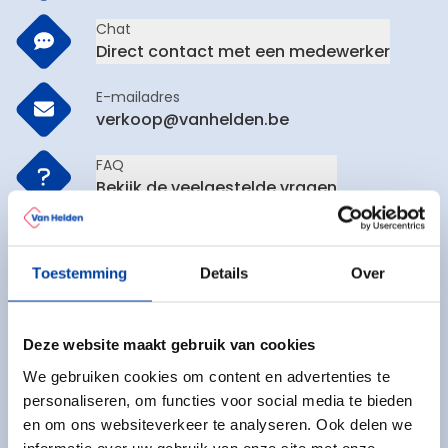
Chat
Direct contact met een medewerker
E-mailadres
verkoop@vanhelden.be
FAQ
Bekijk de veelgestelde vragen
Mis geen enkele aanbieding!
Toestemming
Details
Over
Schrijf u in voor onze nieuwsbrief.
Voer uw e-mailadres in
Schrijf u
Deze website maakt gebruik van cookies
We gebruiken cookies om content en advertenties te
personaliseren, om functies voor social media te bieden
Dit formulier is beveiligd met reCAPTCHA - het
Privacybeleid
en de
Servicevoorwaarden
van
Google
zijn van toepassing.
en om ons websiteverkeer te analyseren. Ook delen we
informatie over uw gebruik van onze site met onze