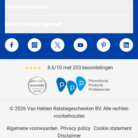
Over Van Helden
Neem contact op met
Van Helden Relatiegeschenken
Facebook
Instagram
Twitter
YouTube
Pinterest
Linke
8.6/10 met 203 beoordelingen
Gemiddeld reviewpercentage is 86
© 2026 Van Helden Relatiegeschenken BV. Alle rechten
voorbehouden
Algemene voorwaarden
Privacy policy
Cookie statement
Disclaimer