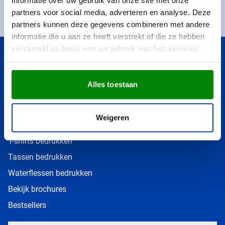
€ 25,- korting op uw volgende aankoop
partners voor social media, adverteren en analyse. Deze
Altijd als eerste op de hoogte
partners kunnen deze gegevens combineren met andere
informatie die u aan ze heeft verstrekt of die ze hebben
verzameld op basis van uw gebruik van hun services.
Snel naar
Doppers bedrukken
Alles toestaan
Mokken bedrukken
Petten bedrukken
Weigeren
Truien bedrukken
T-shirts bedrukken
Tassen bedrukken
Waterflessen bedrukken
Bekijk brochures
Bestsellers