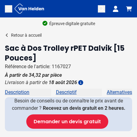
Aller au contenu
Ouvrir le menu
Épreuve digitale gratuite
Retour à
accueil
Sac à Dos Trolley rPET Dalvik [15
Pouces]
Référence de l'article: 1167027
À partir de
34,32
par pièce
Livraison à partir de
18 août 2026
Plus d'information
Description
Descriptif
Alternatives
Besoin de conseils ou de connaître le prix avant de
commander ?
Recevez un devis gratuit en 2 heures.
Demander un devis gratuit