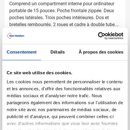
Comprend un compartiment interne pour ordinateur
portable de 15 pouces. Poche frontale zippée. Deux
poches latérales. Trois poches intérieures. Dos et
bretelles rembourrés. 2 roues et cadre à double tube.
Commandez maintenant !
En savoir plus
Plus d'information
Consentement
Détails
À propos des cookies
Numéro d'article
1167027
Poids
1550 gramme(s)
Marque
Mid Ocean Brands
Ce site web utilise des cookies.
Matière
rPET
Les cookies nous permettent de personnaliser le contenu
Dimensions
31 cm x 19 cm x 47 cm (l
et les annonces, d'offrir des fonctionnalités relatives aux
x l x h)
médias sociaux et d'analyser notre trafic. Nous
Diamètre
0 cm
partageons également des informations sur l'utilisation de
notre site avec nos partenaires de médias sociaux, de
publicité et d'analyse, qui peuvent combiner celles-ci
avec d'autres informations que vous leur avez fournies