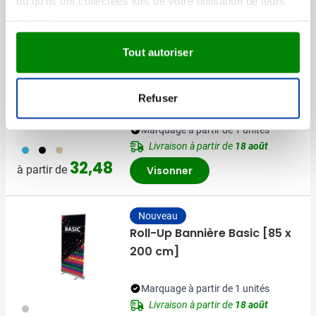
ou qu'ils ont collectées lors de votre utilisation de leurs
D'autres ont aussi regardé
services.
Tout autoriser
Chaise de Plage en Bois
Honopu
Refuser
Marquage à partir de 1 unités
Livraison à partir de
18 août
033
001
357
32,48
à partir de
Visonner
Nouveau
Roll-Up Bannière Basic [85 x
200 cm]
Marquage à partir de 1 unités
Livraison à partir de
18 août
032