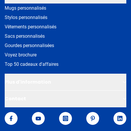
Mugs personnalisés
Stylos personnalisés
Vêtements personnalisés
Sacs personnalisés
Gourdes personnalisées
Voyez brochure
Top 50 cadeaux d'affaires
Plus d'information
Contact
Van Helden
Facebook
YouTube
Instagram
Pinterest
Linke