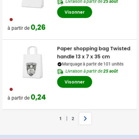
Livraison à partir de
25 août
Visonner
011
0,26
à partir de
Paper shopping bag Twisted
handle 13 x 7 x 35 cm
Marquage à partir de 101 unités
Livraison à partir de
25 août
Visonner
011
0,24
à partir de
Suivant
1
2
Vous lisez actuellement la page
Page