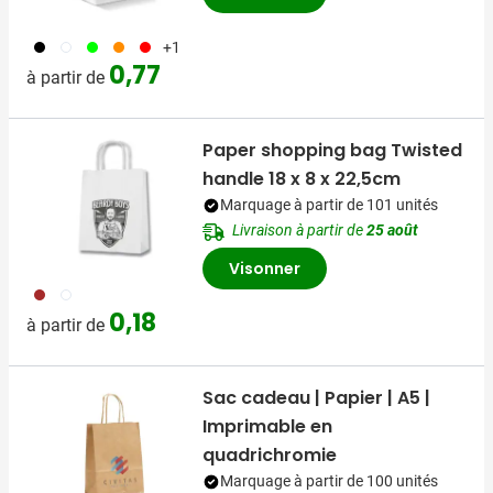
001
002
029
007
008
+1
0,77
à partir de
Paper shopping bag Twisted
handle 18 x 8 x 22,5cm
Marquage à partir de 101 unités
Livraison à partir de
25 août
Visonner
011
002
0,18
à partir de
Sac cadeau | Papier | A5 |
Imprimable en
quadrichromie
Marquage à partir de 100 unités