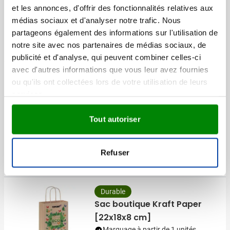
et les annonces, d'offrir des fonctionnalités relatives aux
Visonner
médias sociaux et d'analyser notre trafic. Nous
011
partageons également des informations sur l'utilisation de
2,32
à partir de
notre site avec nos partenaires de médias sociaux, de
publicité et d'analyse, qui peuvent combiner celles-ci
avec d'autres informations que vous leur avez fournies
Durable
ou qu'ils ont collectées lors de votre utilisation de leurs
Sac boutique Kraft Paper
services.
[31x22x10 cm]
Marquage à partir de 1 unités
Tout autoriser
Livraison à partir de
14 août
011
002
Visonner
Refuser
0,39
à partir de
Durable
Sac boutique Kraft Paper
[22x18x8 cm]
Marquage à partir de 1 unités