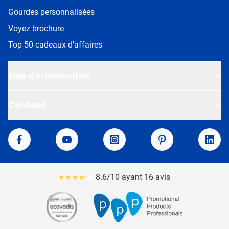
Gourdes personnalisées
Voyez brochure
Top 50 cadeaux d'affaires
Plus d'information
Contact
Van Helden
Facebook
YouTube
Instagram
Pinterest
Linke
8.6/10 ayant 16 avis
Le pourcentage moyen d'avis est de 86