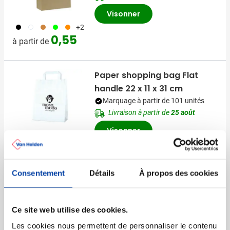
Visonner
001
002
090
029
007
+2
0,55
à partir de
Paper shopping bag Flat
handle 22 x 11 x 31 cm
Marquage à partir de 101 unités
Livraison à partir de
25 août
Visonner
011
002
0,18
à partir de
Consentement
Détails
À propos des cookies
Durable
Sac à provisions Paper
Ce site web utilise des cookies.
Marquage à partir de 25 unités
Les cookies nous permettent de personnaliser le contenu
Livraison à partir de
28 août