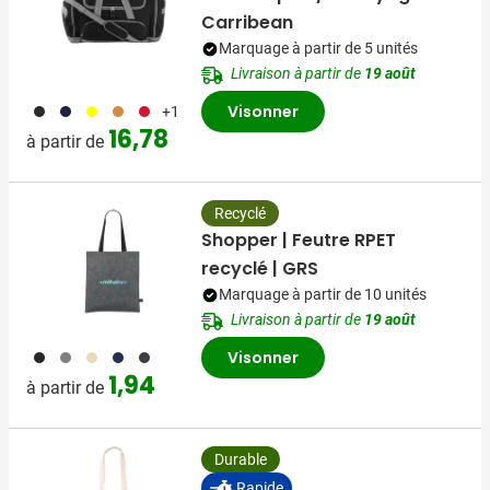
Carribean
Marquage à partir de 5 unités
Livraison à partir de
19 août
001
005
006
007
008
Visonner
+1
16,78
à partir de
Recyclé
Shopper | Feutre RPET
recyclé | GRS
Marquage à partir de 10 unités
Livraison à partir de
19 août
001
003
357
307
491
Visonner
1,94
à partir de
Durable
Rapide