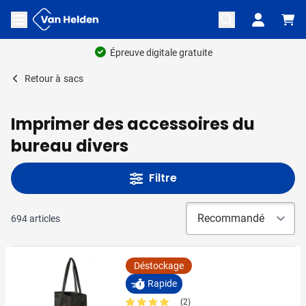
Aller au contenu
Ouvrir le menu
Retour à
sacs
Imprimer des accessoires du
bureau divers
Filtre
694
articles
Déstockage
Rapide
(2)