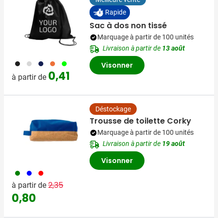
Rapide
Sac à dos non tissé
Marquage à partir de 100 unités
Livraison à partir de
13 août
001
002
005
007
019
Visonner
0,41
à partir de
Déstockage
Trousse de toilette Corky
Marquage à partir de 100 unités
Livraison à partir de
19 août
Visonner
004
005
008
Prix normal
Prix spécial
2,35
à partir de
0,80