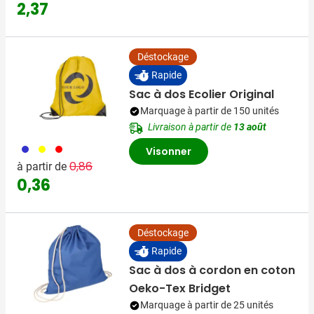
2,37
Déstockage
Rapide
Sac à dos Ecolier Original
Marquage à partir de 150 unités
Livraison à partir de
13 août
023
006
008
Visonner
Prix normal
Prix spécial
0,86
à partir de
0,36
Déstockage
Rapide
Sac à dos à cordon en coton
Oeko-Tex Bridget
Marquage à partir de 25 unités