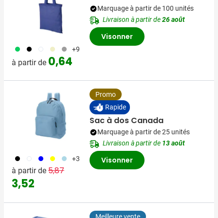
Marquage à partir de 100 unités
Livraison à partir de
26 août
Visonner
153
001
002
311
003
+9
0,64
à partir de
Promo
Rapide
Sac à dos Canada
Marquage à partir de 25 unités
Livraison à partir de
13 août
001
002
005
006
018
+3
Visonner
Prix normal
Prix spécial
5,87
à partir de
3,52
Meilleure vente