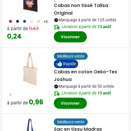
Cabas non tissé Talisa
Original
Marquage à partir de 125 unités
011
001
023
002
013
+6
Prix normal
Prix spécial
Livraison à partir de
13 août
0,43
à partir de
0,24
Visonner
Meilleure vente
Rapide
Cabas en coton Oeko-Tex
Joshua
Marquage à partir de 50 unités
Livraison à partir de
13 août
013
0,96
à partir de
Visonner
Meilleure vente
Sac en tissu Madras