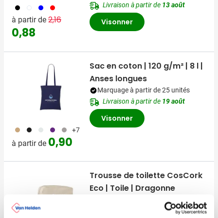
Livraison à partir de
13 août
001
002
005
008
Prix normal
Prix spécial
2,16
à partir de
Visonner
0,88
Sac en coton | 120 g/m² | 8 l |
Anses longues
Marquage à partir de 25 unités
Livraison à partir de
19 août
Visonner
011
001
002
024
003
+7
0,90
à partir de
Trousse de toilette CosCork
Eco | Toile | Dragonne
Marquage à partir de 10 unités
Livraison à partir de
19 août