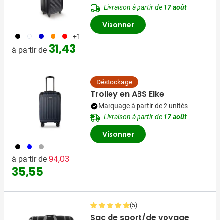
Livraison à partir de
17 août
Visonner
001
002
005
007
008
+1
31,43
à partir de
Déstockage
Trolley en ABS Elke
Marquage à partir de 2 unités
Livraison à partir de
17 août
Visonner
001
005
491
Prix normal
Prix spécial
94,03
à partir de
35,55
(5)
Sac de sport/de voyage