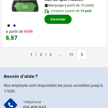
Marquage à partir de 15 unités
Livraison à partir de
19 août
Visonner
001
023
Prix normal
Prix spécial
10,95
à partir de
6,57
Suivant
Jump forward
1
2
3
...
29
Vous lisez actuellement la page
Page
Page
Page
Besoin d'aide ?
Nos employés sont disponibles les jours ouvrables jusqu'à
17h00.
Téléphone
014 400 643