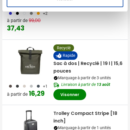
Visonner
023
001
002
003
007
+2
Prix normal
Prix spécial
99,00
à partir de
37,43
Recyclé
Rapide
Sac à dos | Recyclé | 19 l | 15,6
pouces
Marquage à partir de 3 unités
Livraison à partir de
13 août
011
001
357
018
536
+1
16,29
à partir de
Visonner
Trolley Compact Stripe [18
inch]
Marquage à partir de 1 unités