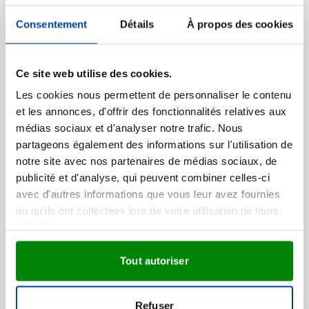
Visonner
Consentement
Détails
À propos des cookies
001
311
3,88
à partir de
Ce site web utilise des cookies.
Sac non-tissé Laminé
Les cookies nous permettent de personnaliser le contenu
et les annonces, d'offrir des fonctionnalités relatives aux
Marquage à partir de 100 unités
Livraison à partir de
20 août
médias sociaux et d'analyser notre trafic. Nous
partageons également des informations sur l'utilisation de
Visonner
notre site avec nos partenaires de médias sociaux, de
publicité et d'analyse, qui peuvent combiner celles-ci
001
002
005
017
029
+3
avec d'autres informations que vous leur avez fournies
1,07
à partir de
ou qu'ils ont collectées lors de votre utilisation de leurs
services.
Déstockage
Tout autoriser
Trolley Pivot
Marquage à partir de 2 unités
Livraison à partir de
18 août
Refuser