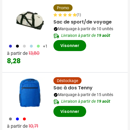
Promo
(1)
Sac de sport/de voyage
Marquage à partir de 10 unités
Livraison à partir de
19 août
Visonner
023
001
027
018
029
+1
Prix normal
Prix spécial
13,80
à partir de
8,28
Déstockage
Sac à dos Tenny
Marquage à partir de 15 unités
Livraison à partir de
19 août
Visonner
003
005
008
Prix normal
Prix spécial
10,71
à partir de