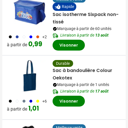
Rapide
Sac isotherme Sixpack non-
tissé
Marquage à partir de 60 unités
Livraison à partir de
13 août
001
023
002
005
007
+2
0,99
à partir de
Visonner
Durable
Sac à bandoulière Colour
Oekotex
Marquage à partir de 1 unités
Livraison à partir de
17 août
001
002
003
005
006
Visonner
+6
1,01
à partir de
Meilleure vente