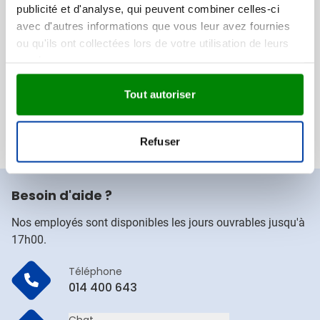
publicité et d'analyse, qui peuvent combiner celles-ci
[16,5 x 16,5 cm]
avec d'autres informations que vous leur avez fournies
Made in Holland
ou qu'ils ont collectées lors de votre utilisation de leurs
Livraison à partir de
24 août
services.
Visonner
002
Tout autoriser
0,35
à partir de
Refuser
Besoin d'aide ?
Nos employés sont disponibles les jours ouvrables jusqu'à
17h00.
Téléphone
014 400 643
Chat