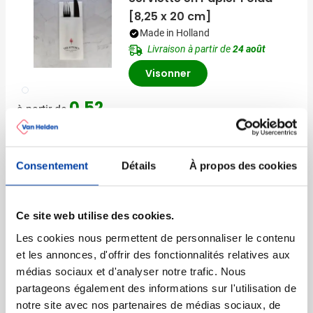
[8,25 x 20 cm]
Made in Holland
Livraison à partir de
24 août
Visonner
002
0,52
à partir de
Serviette en Papier Folda [10
Consentement
Détails
À propos des cookies
x 20 cm]
Made in Holland
Livraison à partir de
24 août
Ce site web utilise des cookies.
Visonner
Les cookies nous permettent de personnaliser le contenu
002
et les annonces, d'offrir des fonctionnalités relatives aux
0,44
à partir de
médias sociaux et d'analyser notre trafic. Nous
partageons également des informations sur l'utilisation de
notre site avec nos partenaires de médias sociaux, de
Serviette en Papier Folda