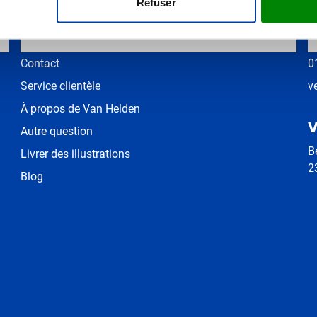
Refuser
Plus d'information
C
Contact
0
Service clientèle
v
À propos de Van Helden
V
Autre question
B
Livrer des illustrations
2
Blog