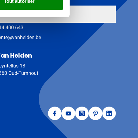
Tout autoriser
ontact
14 400 643
ente@vanhelden.be
an Helden
eyntellus 18
360 Oud-Turnhout
Facebook
YouTube
Instagram
Pinterest
LinkedIn