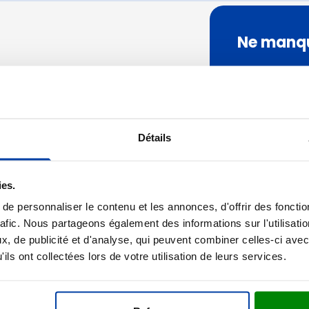
 pour la catégorie Maison et bien-être
Ne manqu
pour la catégorie Repas et art de la table
Inscrivez-vous 
 pour la catégorie Jouets
Saisissez votr
 pour la catégorie Vêtements
 pour la catégorie Durable
usqu'à 17h00.
Détails
Ce formulaire e
 pour la catégorie Inspiration
et les
conditions d
Chat
Une rédu
 pour la catégorie Actions et autre
ies.
Contacter un collaborateur
Soyez tou
e personnaliser le contenu et les annonces, d'offrir des fonctio
informati
rafic. Nous partageons également des informations sur l'utilisati
FAQ
, de publicité et d'analyse, qui peuvent combiner celles-ci avec
Voir les questions fréquentes
ils ont collectées lors de votre utilisation de leurs services.