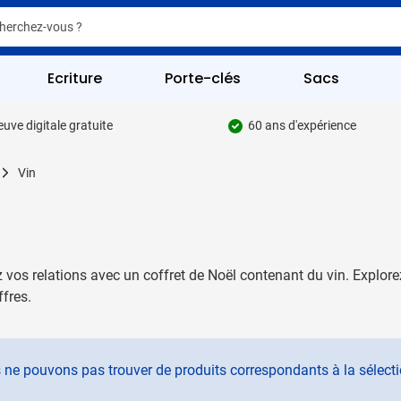
er
er
Ecriture
Porte-clés
Sacs
uve digitale gratuite
60 ans d'expérience
pour la catégorie Écriture
Vin
 pour la catégorie Fournitures de bureau
 pour la catégorie Boissons
 pour la catégorie Goodies
 vos relations avec un coffret de Noël contenant du vin. Explorez
 pour la catégorie Multimédia
ffres.
 pour la catégorie Sacs
 pour la catégorie Outils & Sécurité
ne pouvons pas trouver de produits correspondants à la sélecti
pour la catégorie Articles de loisirs