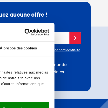
ez aucune offre !
à notre newsletter.
e email
Inscrivez-vous à notre 
À propos des cookies
st protégé par reCAPTCHA. Les
règles de confidentialité
' utilisation
de
Google
s'appliquent.
ction de 25 € sur votre commande
jours les premiers à découvrir les
nnalités relatives aux médias
ons
on de notre site avec nos
 d'autres informations que