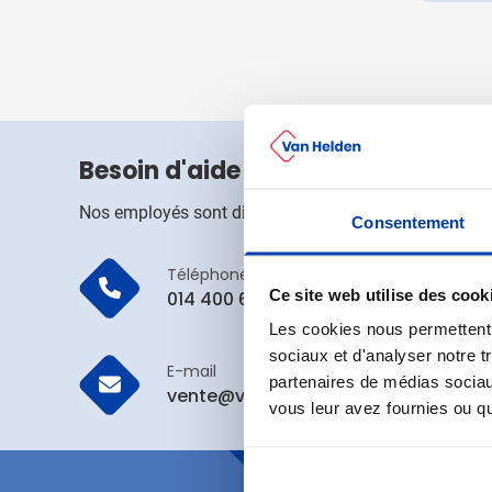
Maison et bien-être
Afficher le sous-menu
Repas et art de la table
Afficher le sous-menu 
Jouets
Afficher le sous-menu
Vêtements
Afficher le sous-menu
Besoin d'aide ?
Durable
Afficher le sous-menu
Nos employés sont disponibles les jours ouvrables j
Consentement
Inspiration
Afficher le sous-menu
Actions et autre
Téléphone
Afficher le sous-menu
Ce site web utilise des cook
014 400 643
Les cookies nous permettent d
sociaux et d'analyser notre t
E-mail
partenaires de médias sociaux
vente@vanhelden.be
vous leur avez fournies ou qu'