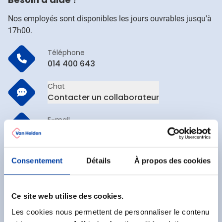
Nos employés sont disponibles les jours ouvrables jusqu'à
17h00.
Téléphone
014 400 643
Chat
Contacter un collaborateur
E-mail
vente@vanhelden.be
FAQ
Consentement
Détails
À propos des cookies
Voir les questions fréquentes
Ce site web utilise des cookies.
Ne manquez aucune offre !
Les cookies nous permettent de personnaliser le contenu
Inscrivez-vous à notre newsletter.