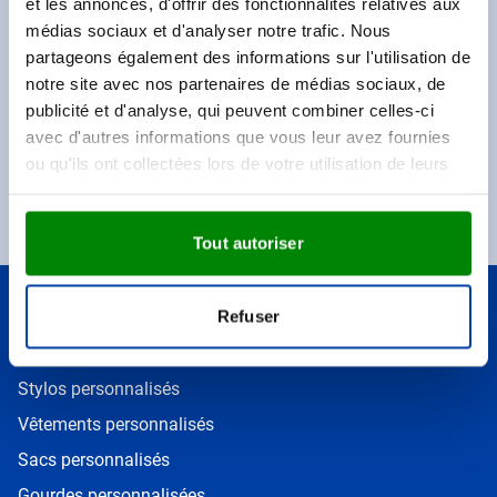
et les annonces, d'offrir des fonctionnalités relatives aux
médias sociaux et d'analyser notre trafic. Nous
Saisissez votre email
Inscrivez
partageons également des informations sur l'utilisation de
notre site avec nos partenaires de médias sociaux, de
publicité et d'analyse, qui peuvent combiner celles-ci
Ce formulaire est protégé par reCAPTCHA. Les
règles de
confidentialité
et les
conditions d' utilisation
de
Google
s'appliquent.
avec d'autres informations que vous leur avez fournies
ou qu'ils ont collectées lors de votre utilisation de leurs
Une réduction de 25 € sur votre commande
services.
Soyez toujours les premiers à découvrir les
informations
Tout autoriser
Top Catégories
Refuser
Mugs personnalisés
Stylos personnalisés
Vêtements personnalisés
Sacs personnalisés
Gourdes personnalisées