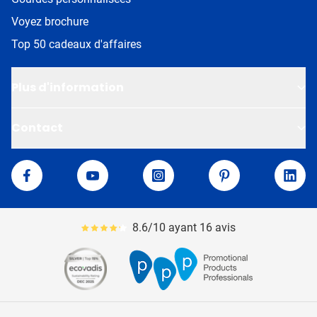
Voyez brochure
Top 50 cadeaux d'affaires
Plus d'information
Contact
Van Helden
Facebook
YouTube
Instagram
Pinterest
Linke
8.6/10 ayant 16 avis
Le pourcentage moyen d'avis est de 86