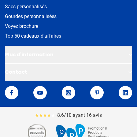
Sacs personnalisés
Gourdes personnalisées
Voyez brochure
Top 50 cadeaux d'affaires
Plus d'information
Contact
Van Helden
Facebook
YouTube
Instagram
Pinterest
Linke
8.6/10 ayant 16 avis
Le pourcentage moyen d'avis est de 86