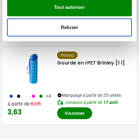
600 series
Tout autoriser
Marquage à partir de 30 unités
Livraison à partir de
12 août
002
Refuser
2,72
à partir de
Visonner
Promo
Gourde en rPET Brinley [1 l]
023
001
970
046
004
Marquage à partir de 25 unités
+4
Prix normal
Prix spécial
Livraison à partir de
17 août
6,05
à partir de
3,63
Visonner