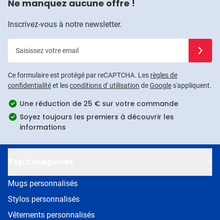
Ne manquez aucune offre !
Inscrivez-vous à notre newsletter.
Saisissez votre email
Inscrivez
Ce formulaire est protégé par reCAPTCHA. Les
règles de
confidentialité
et les
conditions d' utilisation
de
Google
s'appliquent.
Une réduction de 25 € sur votre commande
Soyez toujours les premiers à découvrir les
informations
Top Catégories
Mugs personnalisés
Stylos personnalisés
Vêtements personnalisés