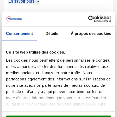
En savoir plus
Plus d'information
Numéro d'article
12728
Poids
94 gramme(s)
Consentement
Détails
À propos des cookies
Marque
Sol's
Matière
Coton
Grammage
150 gr/m²
Ce site web utilise des cookies.
Dimensions
41 cm (l)
Les cookies nous permettent de personnaliser le contenu
et les annonces, d'offrir des fonctionnalités relatives aux
médias sociaux et d'analyser notre trafic. Nous
partageons également des informations sur l'utilisation de
notre site avec nos partenaires de médias sociaux, de
D'autres ont aussi regardé
publicité et d'analyse, qui peuvent combiner celles-ci
avec d'autres informations que vous leur avez fournies
ou qu'ils ont collectées lors de votre utilisation de leurs
Meilleure vente
services.
Mètre pliant Stabila Hi-Tec