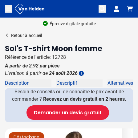
Aller au contenu
Ouvrir le menu
Épreuve digitale gratuite
Retour à
accueil
Sol's T-shirt Moon femme
Référence de l'article: 12728
À partir de
2,92
par pièce
Livraison à partir de
24 août 2026
Plus d'information
Description
Descriptif
Alternatives
Besoin de conseils ou de connaître le prix avant de
commander ?
Recevez un devis gratuit en 2 heures.
Demander un devis gratuit
Image principale
Cliquez pour voir l'image en plein écran
Déstockage