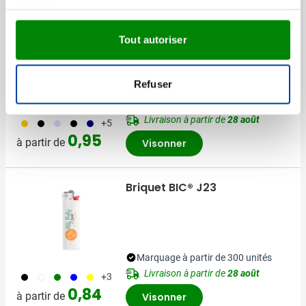
services.
Meilleure vente
Tout autoriser
Briquet Maxi de Bic J26
Refuser
Marquage à partir de 300 unités
Livraison à partir de
28 août
056
001
353
310
018
+5
0,95
à partir de
Visonner
Briquet BIC® J23
Marquage à partir de 300 unités
Livraison à partir de
28 août
001
310
004
005
006
+3
0,84
à partir de
Visonner