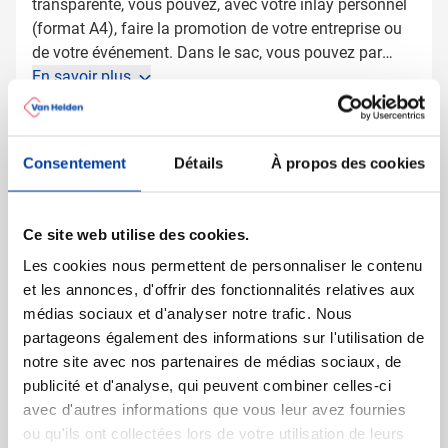
transparente, vous pouvez, avec votre inlay personnel
(format A4), faire la promotion de votre entreprise ou
de votre événement. Dans le sac, vous pouvez par
exemple encore emballer du matériel promotionnel. Un
En savoir plus
objet publicitaire ou give away efficace pour différents
moments. Les dimensions du sac sont d'env. 26 x 39,7
Plus d'information
x 10 cm. Ce sac est également livrable en format A5,
Numéro d'article
6623
Consentement
Détails
À propos des cookies
voir article 6622.
Poids
78 gramme(s)
Marque
IMPRESSION
Ce site web utilise des cookies.
Matière
Nylon, PP 0.18 mm
Dimensions
39.5 cm x 26 cm x 10 cm
Les cookies nous permettent de personnaliser le contenu
(l x l x h)
et les annonces, d'offrir des fonctionnalités relatives aux
médias sociaux et d'analyser notre trafic. Nous
Format de papier
A4
partageons également des informations sur l'utilisation de
notre site avec nos partenaires de médias sociaux, de
publicité et d'analyse, qui peuvent combiner celles-ci
avec d'autres informations que vous leur avez fournies
D'autres ont aussi regardé
ou qu'ils ont collectées lors de votre utilisation de leurs