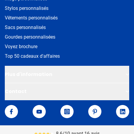
Stylos personnalisés
Vêtements personnalisés
Sacs personnalisés
Gourdes personnalisées
Voyez brochure
Top 50 cadeaux d'affaires
Plus d'information
Contact
Van Helden
Facebook
YouTube
Instagram
Pinterest
Linke
8.6/10 ayant 16 avis