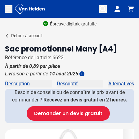
Aller au contenu
Ouvrir le menu
Épreuve digitale gratuite
Retour à
accueil
Sac promotionnel Many [A4]
Référence de l'article: 6623
À partir de
0,89
par pièce
Livraison à partir de
14 août 2026
Plus d'information
Description
Descriptif
Alternatives
Besoin de conseils ou de connaître le prix avant de
commander ?
Recevez un devis gratuit en 2 heures.
Demander un devis gratuit
Image principale
Cliquez pour voir l'image en plein écran