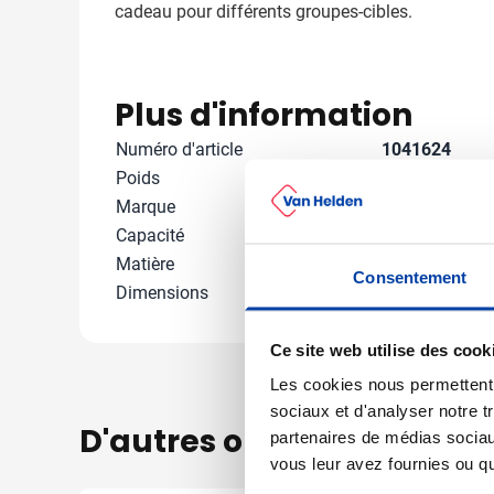
cadeau pour différents groupes-cibles.
Plus d'information
Numéro d'article
1041624
Poids
92 gramme(s
Marque
IMPRESSION
Capacité
20000 ml
Matière
Métal, Nylon 2
Consentement
Dimensions
47.5 cm x 25 c
Ce site web utilise des cook
Les cookies nous permettent d
sociaux et d'analyser notre t
D'autres ont aussi regard
partenaires de médias sociaux
vous leur avez fournies ou qu'