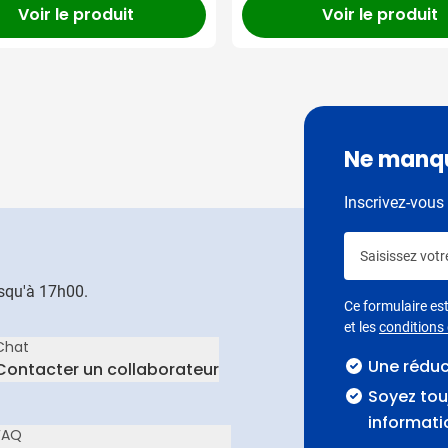
Voir le produit
Voir le produit
Ne manqu
Inscrivez-vous 
Saisissez votr
usqu'à 17h00.
Ce formulaire e
et les
conditions d
Chat
Une rédu
Contacter un collaborateur
Soyez tou
informati
FAQ