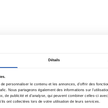
)
10D, Polyester, PP, rPET
Détails
m x 25 cm (l x l x h)
ies.
e personnaliser le contenu et les annonces, d'offrir des fonctio
rafic. Nous partageons également des informations sur l'utilisati
é
, de publicité et d'analyse, qui peuvent combiner celles-ci avec
ils ont collectées lors de votre utilisation de leurs services.