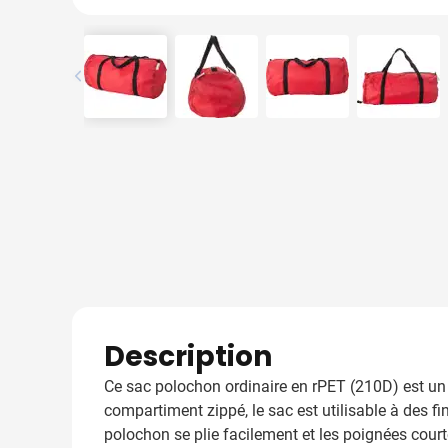
View larger image
View larger image
View larger image
View l
Description
Ce sac polochon ordinaire en rPET (210D) est un o
compartiment zippé, le sac est utilisable à des 
polochon se plie facilement et les poignées court