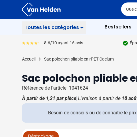
Aller au contenu
Cherch
Cherch
Passer le menu
Bestsellers
Toutes les catégories
Écriture
8.6/10 ayant 16 avis
Épre
Le pourcentage moyen d'avis est de 86
Afficher le sous-menu 
Fournitures de bureau
Accueil
Sac polochon pliable en rPET Caelum
Afficher le sous-menu
Boissons
Afficher le sous-menu
Sac polochon pliable 
Goodies
Afficher le sous-menu
Référence de l'article: 1041624
Multimédia
Afficher le sous-menu
À partir de
1,21
par pièce
Livraison à partir de
18 aoû
Sacs
Afficher le sous-menu
Besoin de conseils ou de connaître le p
Outils & Sécurité
Afficher le sous-menu
Articles de loisirs
Afficher le sous-menu 
Image principale
Cliquez pour voir l'image en plein écran
Déstockage