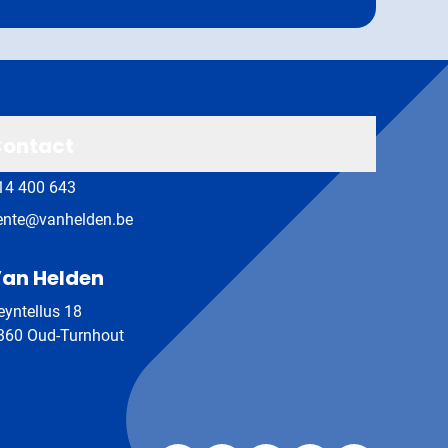
ontact
14 400 643
ente@vanhelden.be
an Helden
eyntellus 18
360 Oud-Turnhout