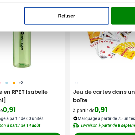
e vente
Meilleure vente
Refuser
17
018
007
009
+3
 en RPET Isabelle
Jeu de cartes dans u
l]
boîte
0,91
0,91
de
à partir de
e à partir de 60 unités
Marquage à partir de 75 unités
son à partir de
14 août
Livraison à partir de
8 septem