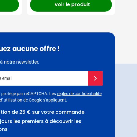
Voir le produit
ez aucune offre !
à notre newsletter.
e email
Inscrivez-vous à notre 
st protégé par reCAPTCHA. Les
règles de confidentialité
' utilisation
de
Google
s'appliquent.
ction de 25 € sur votre commande
jours les premiers à découvrir les
ons