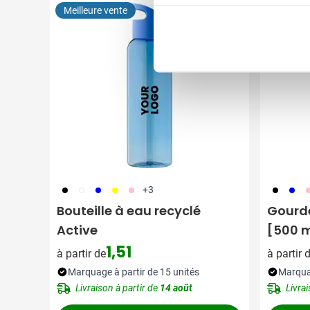
Meilleure vente
Meilleur
001
002
005
006
017
001
005
0
+3
Bouteille à eau recyclé
Gourde
Active
[500 m
1,51
à partir de
à partir 
Marquage à partir de 15 unités
Marquag
Livraison à partir de
14 août
Livrai