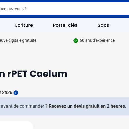
er
er
Ecriture
Porte-clés
Sacs
uve digitale gratuite
60 ans d'expérience
pour la catégorie Écriture
 pour la catégorie Fournitures de bureau
 pour la catégorie Boissons
en rPET Caelum
 pour la catégorie Goodies
 pour la catégorie Multimédia
t 2026
Plus d'information
 pour la catégorie Sacs
rix avant de commander ?
Recevez un devis gratuit en 2 heures.
 pour la catégorie Outils & Sécurité
pour la catégorie Articles de loisirs