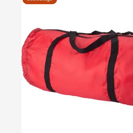
Maison et bien-être
Afficher le sous-menu
Repas et art de la table
Afficher le sous-menu 
Jouets
Afficher le sous-menu
Vêtements
Afficher le sous-menu
Durable
Afficher le sous-menu
Inspiration
Afficher le sous-menu
Actions et autre
Afficher le sous-menu