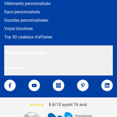
Vêtements personnalisés
Sacs personnalisés
Gourdes personnalisées
Voyez brochure
Top 50 cadeaux d'affaires
Plus d'information
Contact
Van Helden
Facebook
YouTube
Instagram
Pinterest
Linke
8.6/10 ayant 16 avis
Le pourcentage moyen d'avis est de 86