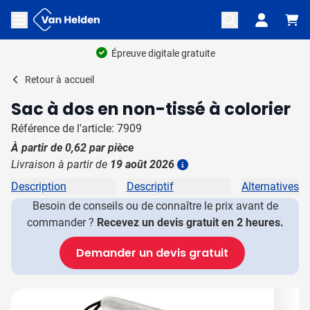
Aller au contenu
Ouvrir le menu
Épreuve digitale gratuite
Retour à
accueil
Sac à dos en non-tissé à colorier
Référence de l'article: 7909
À partir de
0,62
par pièce
Livraison à partir de
19 août 2026
Plus d'information
Description
Descriptif
Alternatives
Besoin de conseils ou de connaître le prix avant de
commander ?
Recevez un devis gratuit en 2 heures.
Demander un devis gratuit
Image principale
Cliquez pour voir l'image en plein écran