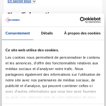
En savoir plus
Plus d'information
Numéro d'article
7909
Poids
36 gramme(s)
Consentement
Détails
À propos des cookies
Marque
IMPRESSION
Capacité
2500 ml
Matière
Non-tissé
Ce site web utilise des cookies.
Grammage
80 gr/m²
Les cookies nous permettent de personnaliser le contenu
Dimensions
29.5 cm x 24 cm x 0.1 cm
et les annonces, d'offrir des fonctionnalités relatives aux
(l x l x h)
médias sociaux et d'analyser notre trafic. Nous
partageons également des informations sur l'utilisation de
notre site avec nos partenaires de médias sociaux, de
publicité et d'analyse, qui peuvent combiner celles-ci
D'autres ont aussi regardé
avec d'autres informations que vous leur avez fournies
ou qu'ils ont collectées lors de votre utilisation de leurs
services.