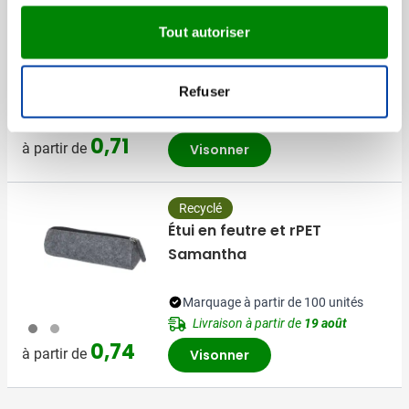
Jeux de cartes
Tout autoriser
Refuser
Marquage à partir de 150 unités
Livraison à partir de
18 août
009
0,71
à partir de
Visonner
Recyclé
Étui en feutre et rPET
Samantha
Marquage à partir de 100 unités
Livraison à partir de
19 août
003
491
0,74
à partir de
Visonner