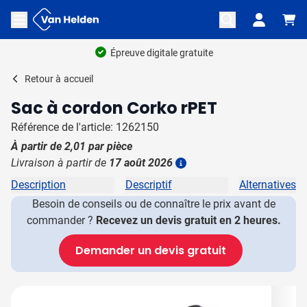
Aller au contenu
Ouvrir le menu
Épreuve digitale gratuite
Retour à
accueil
Sac à cordon Corko rPET
Référence de l'article: 1262150
À partir de
2,01
par pièce
Livraison à partir de
17 août 2026
Plus d'information
Description
Descriptif
Alternatives
Besoin de conseils ou de connaître le prix avant de
commander ?
Recevez un devis gratuit en 2 heures.
Demander un devis gratuit
Image principale
Cliquez pour voir l'image en plein écran