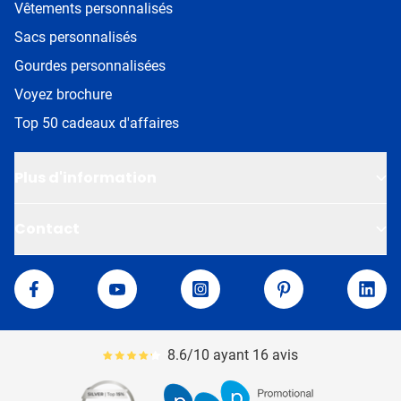
Vêtements personnalisés
Sacs personnalisés
Gourdes personnalisées
Voyez brochure
Top 50 cadeaux d'affaires
Plus d'information
Contact
Van Helden
Facebook
YouTube
Instagram
Pinterest
Linke
8.6/10 ayant 16 avis
Le pourcentage moyen d'avis est de 86