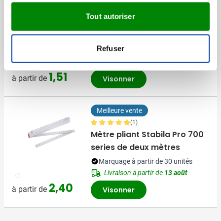
Bouteille à eau recyclé
Tout autoriser
Active
Refuser
Marquage à partir de 15 unités
Livraison à partir de
17 août
001
002
005
006
017
+3
1,51
à partir de
Visonner
Meilleure vente
(1)
Mètre pliant Stabila Pro 700
series de deux mètres
Marquage à partir de 30 unités
Livraison à partir de
13 août
002
2,40
à partir de
Visonner