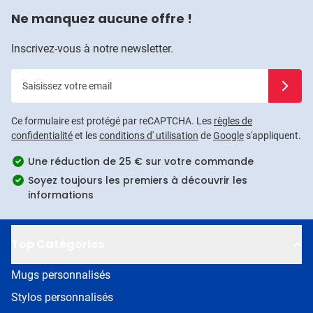
Ne manquez aucune offre !
Inscrivez-vous à notre newsletter.
Saisissez votre email
Inscrivez
Ce formulaire est protégé par reCAPTCHA. Les
règles de
confidentialité
et les
conditions d' utilisation
de
Google
s'appliquent.
Une réduction de 25 € sur votre commande
Soyez toujours les premiers à découvrir les
informations
Top Catégories
Mugs personnalisés
Stylos personnalisés