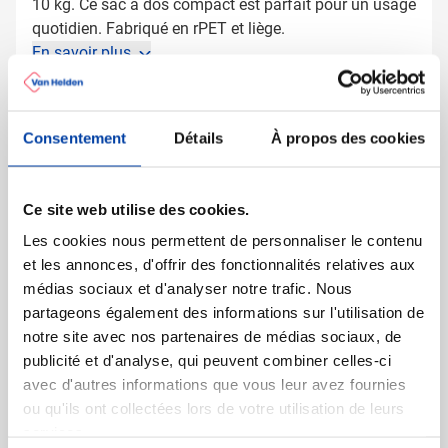
10 kg. Ce sac à dos compact est parfait pour un usage
quotidien. Fabriqué en rPET et liège.
En savoir plus
Plus d'information
Numéro d'article
1262150
Consentement
Détails
À propos des cookies
Poids
64 gramme(s)
Matière
Liège, rPET
Ce site web utilise des cookies.
Dimensions
35 cm x 40 cm x 0 cm (l x
l x h)
Les cookies nous permettent de personnaliser le contenu
et les annonces, d'offrir des fonctionnalités relatives aux
Diamètre
40 cm
médias sociaux et d'analyser notre trafic. Nous
partageons également des informations sur l'utilisation de
notre site avec nos partenaires de médias sociaux, de
publicité et d'analyse, qui peuvent combiner celles-ci
D'autres ont aussi regardé
avec d'autres informations que vous leur avez fournies
ou qu'ils ont collectées lors de votre utilisation de leurs
services.
Meilleure vente