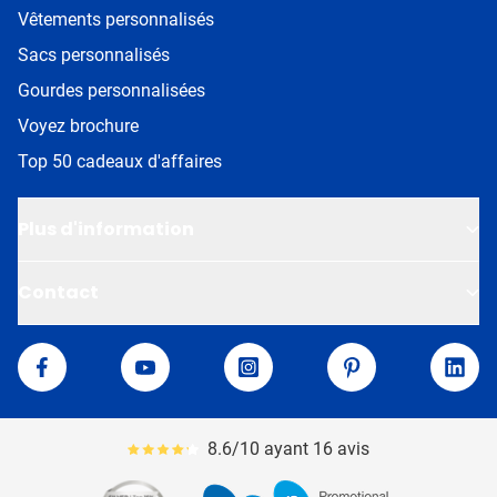
Vêtements personnalisés
Sacs personnalisés
Gourdes personnalisées
Voyez brochure
Top 50 cadeaux d'affaires
Plus d'information
Contact
Van Helden
Facebook
YouTube
Instagram
Pinterest
Linke
8.6/10 ayant 16 avis
Le pourcentage moyen d'avis est de 86