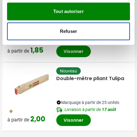
Meilleure vente
Gilet de sécurité
Tout autoriser
Refuser
Marquage à partir de 50 unités
Livraison à partir de
13 août
006
007
1,85
à partir de
Visonner
Nouveau
Double-mètre pliant Tulipa
Marquage à partir de 25 unités
Livraison à partir de
17 août
011
2,00
à partir de
Visonner