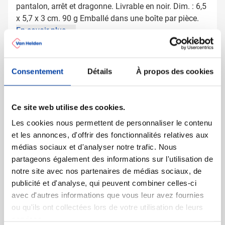
pantalon, arrêt et dragonne. Livrable en noir. Dim. : 6,5
x 5,7 x 3 cm. 90 g Emballé dans une boîte par pièce.
En savoir plus
Plus d'information
Consentement
Détails
À propos des cookies
Numéro d'article
3143
Poids
82 gramme(s)
Marque
IMPRESSION
Ce site web utilise des cookies.
Matière
ABS, Caoutchouc, Métal
Les cookies nous permettent de personnaliser le contenu
Dimensions
6.5 cm x 3.1 cm x 5.8 cm
et les annonces, d'offrir des fonctionnalités relatives aux
(l x l x h)
médias sociaux et d'analyser notre trafic. Nous
partageons également des informations sur l'utilisation de
notre site avec nos partenaires de médias sociaux, de
publicité et d'analyse, qui peuvent combiner celles-ci
D'autres ont aussi regardé
avec d'autres informations que vous leur avez fournies
ou qu'ils ont collectées lors de votre utilisation de leurs
services.