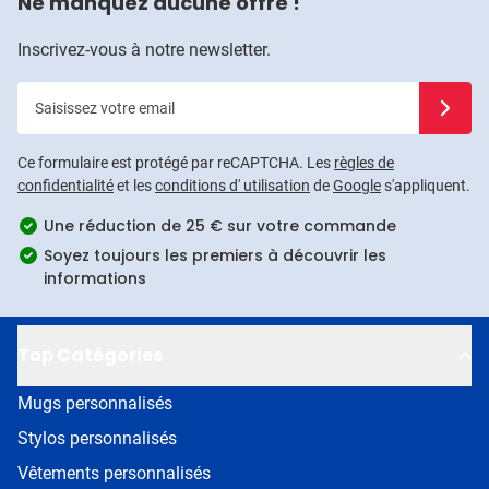
Ne manquez aucune offre !
Inscrivez-vous à notre newsletter.
Saisissez votre email
Inscrivez
Ce formulaire est protégé par reCAPTCHA. Les
règles de
confidentialité
et les
conditions d' utilisation
de
Google
s'appliquent.
Une réduction de 25 € sur votre commande
Soyez toujours les premiers à découvrir les
informations
Top Catégories
Mugs personnalisés
Stylos personnalisés
Vêtements personnalisés