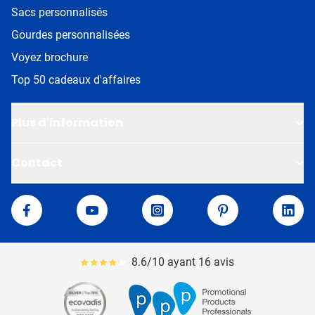
Sacs personnalisés
Gourdes personnalisées
Voyez brochure
Top 50 cadeaux d'affaires
Plus d'information
Contact
Van Helden
Facebook
YouTube
Instagram
Pinterest
Linke
8.6/10 ayant 16 avis
Le pourcentage moyen d'avis est de 86