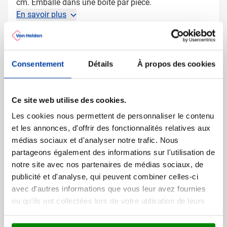
cm. Emballé dans une boîte par pièce.
En savoir plus
Plus d'information
Numéro d'article
3127
Consentement
Détails
À propos des cookies
Poids
318 gramme(s)
Marque
IMPRESSION
Matière
Acier au carbone, PVC
Ce site web utilise des cookies.
Dimensions
11 cm x 2.8 cm x 24.5 cm
Les cookies nous permettent de personnaliser le contenu
(l x l x h)
et les annonces, d'offrir des fonctionnalités relatives aux
médias sociaux et d'analyser notre trafic. Nous
partageons également des informations sur l'utilisation de
notre site avec nos partenaires de médias sociaux, de
publicité et d'analyse, qui peuvent combiner celles-ci
D'autres ont aussi regardé
avec d'autres informations que vous leur avez fournies
ou qu'ils ont collectées lors de votre utilisation de leurs
services.
Tablier de cuisine Basic