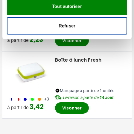
Tout autoriser
Marquage à partir de 1 unités
Refuser
Livraison à partir de
19 août
011
001
046
002
003
+7
2,23
à partir de
Visonner
Boîte à lunch Fresh
Marquage à partir de 1 unités
Livraison à partir de
14 août
187
188
005
029
007
+3
3,42
à partir de
Visonner