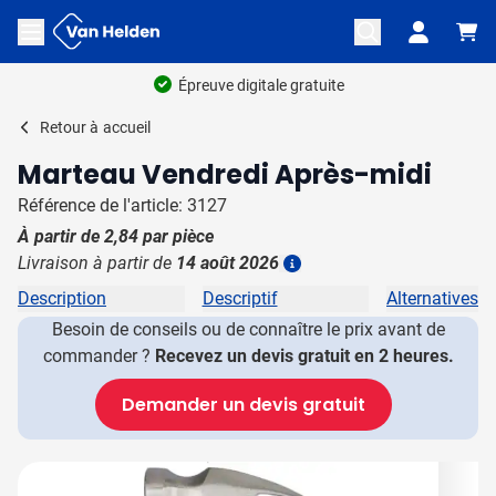
Aller au contenu
Ouvrir le menu
Épreuve digitale gratuite
Retour à
accueil
Marteau Vendredi Après-midi
Référence de l'article: 3127
À partir de
2,84
par pièce
Livraison à partir de
14 août 2026
Plus d'information
Description
Descriptif
Alternatives
Besoin de conseils ou de connaître le prix avant de
commander ?
Recevez un devis gratuit en 2 heures.
Demander un devis gratuit
Image principale
Cliquez pour voir l'image en plein écran