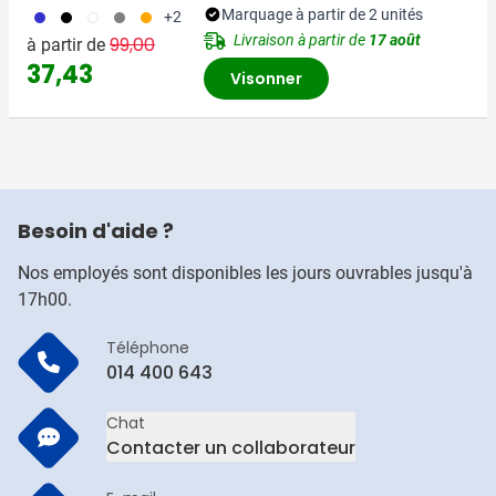
023
001
002
003
007
Marquage à partir de 2 unités
+2
Prix normal
Prix spécial
Livraison à partir de
17 août
99,00
à partir de
37,43
Visonner
Besoin d'aide ?
Nos employés sont disponibles les jours ouvrables jusqu'à
17h00.
Téléphone
014 400 643
Chat
Contacter un collaborateur