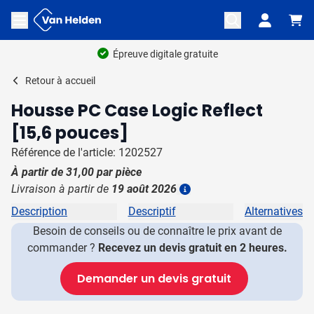
Aller au contenu
Ouvrir le menu
Épreuve digitale gratuite
Retour à
accueil
Housse PC Case Logic Reflect
[15,6 pouces]
Référence de l'article: 1202527
À partir de
31,00
par pièce
Livraison à partir de
19 août 2026
Plus d'information
Description
Descriptif
Alternatives
Besoin de conseils ou de connaître le prix avant de
commander ?
Recevez un devis gratuit en 2 heures.
Demander un devis gratuit