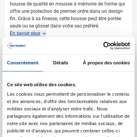
housse de qualité en mousse à mémoire de forme qui
offre une protection de premier ordre dans un design
fin. Grâce à sa finesse, cette housse peut être portée
seule ou se glisser dans votre sac préféré.
En savoir plus
Plus d'information
Numéro d'article
1202527
Consentement
Détails
À propos des cookies
Poids
330 gramme(s)
Marque
Case Logic
Matière
Polyester
Ce site web utilise des cookies.
Dimensions
41.5 cm x 3 cm x 30 cm (l
Les cookies nous permettent de personnaliser le contenu
x l x h)
et les annonces, d'offrir des fonctionnalités relatives aux
Diamètre
0 cm
médias sociaux et d'analyser notre trafic. Nous
partageons également des informations sur l'utilisation de
notre site avec nos partenaires de médias sociaux, de
publicité et d'analyse, qui peuvent combiner celles-ci