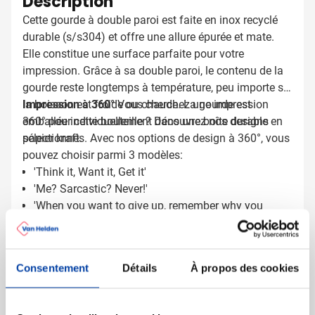
Description
Cette gourde à double paroi est faite en inox recyclé
durable (s/s304) et offre une allure épurée et mate.
Elle constitue une surface parfaite pour votre
impression. Grâce à sa double paroi, le contenu de la
gourde reste longtemps à température, peu importe si
la boisson est froide ou chaude. La gourde est
Impression à 360°
Vous cherchez une impression
emballée individuellement dans une boîte durable en
360° pour cette bouteille ? Découvrez nos designs
papier kraft.
sélectionnés. Avec nos options de design à 360°, vous
pouvez choisir parmi 3 modèles:
'Think it, Want it, Get it'
'Me? Sarcastic? Never!'
'When you want to give up, remember why you
started'
Indiquez dans les remarques quel design vous
choisissez. Vous avez également la possibilité
Consentement
Détails
À propos des cookies
d'ajouter votre propre logo et texte.
Livrasion rapide
Cet article peut être livré très rapidement. Livré sous 3