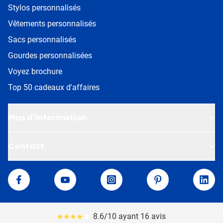
Stylos personnalisés
Vêtements personnalisés
Sacs personnalisés
Gourdes personnalisées
Voyez brochure
Top 50 cadeaux d'affaires
Plus d'information
Contact
Van Helden
Facebook
YouTube
Instagram
Pinterest
Linke
8.6/10 ayant 16 avis
Le pourcentage moyen d'avis est de 86