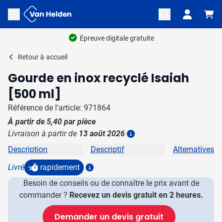
Aller au contenu
Ouvrir le menu
Épreuve digitale gratuite
Retour à
accueil
Gourde en inox recyclé Isaiah
[500 ml]
Référence de l'article: 971864
À partir de
5,40
par pièce
Livraison à partir de
13 août 2026
Plus d'information
Description
Descriptif
Alternatives
Livré
rapidement
Plus d'information
Besoin de conseils ou de connaître le prix avant de
commander ?
Recevez un devis gratuit en 2 heures.
Demander un devis gratuit