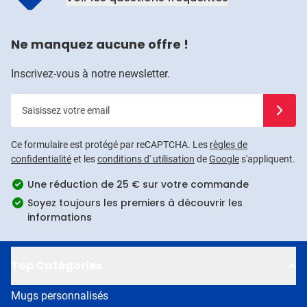
Ne manquez aucune offre !
Inscrivez-vous à notre newsletter.
Saisissez votre email
Inscrivez
Ce formulaire est protégé par reCAPTCHA. Les
règles de
confidentialité
et les
conditions d' utilisation
de
Google
s'appliquent.
Une réduction de 25 € sur votre commande
Soyez toujours les premiers à découvrir les
informations
Top Catégories
Mugs personnalisés