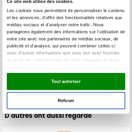
Ce site web utilise des cookies.
jours ouvrés, à condition que votre épreuve soit
En savoir plus
Les cookies nous permettent de personnaliser le contenu
approuvé avant 12h00.
et les annonces, d'offrir des fonctionnalités relatives aux
Plus d'information
médias sociaux et d'analyser notre trafic. Nous
Numéro d'article
971864
partageons également des informations sur l'utilisation de
Poids
275 gramme(s)
notre site avec nos partenaires de médias sociaux, de
Marque
IMPRESSION
publicité et d'analyse, qui peuvent combiner celles-ci
Capacité
500 ml
avec d'autres informations que vous leur avez fournies
Matière
Acier Inoxydable 304,
ou qu'ils ont collectées lors de votre utilisation de leurs
Plastique
services.
Dimensions
23 cm (h)
Tout autoriser
Diamètre
7.5 cm
Refuser
D'autres ont aussi regardé