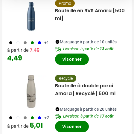
Promo
Bouteille en RVS Amara [500
ml]
001
002
003
004
005
Marquage à partir de 10 unités
+1
Prix normal
Prix spécial
Livraison à partir de
13 août
7,49
à partir de
4,49
Visonner
Recyclé
Bouteille à double paroi
Amara | Recyclé | 500 ml
Marquage à partir de 20 unités
Livraison à partir de
17 août
001
002
003
004
005
+2
5,01
à partir de
Visonner