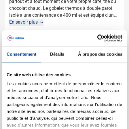
partout et à tout moment de votre propre café, thé ou
chocolat chaud. Le gobelet thermos à double paroi
isolé a une contenance de 400 ml et est équipé d'un
couvercle à visser avec ouverture coulissante. Le
En savoir plus
gobelet thermos Gila aux accents colorés avec son
intérieur en plastique ABS est sans BPA.
Plus d'information
Numéro d'article
17375
Poids
234 gramme(s)
Consentement
Détails
À propos des cookies
Marque
Bullet
Capacité
400 ml
Ce site web utilise des cookies.
Matière
Acier inoxydable, Acier
inoxydable recyclé,
Les cookies nous permettent de personnaliser le contenu
Polypropylène, Silicone
et les annonces, d'offrir des fonctionnalités relatives aux
médias sociaux et d'analyser notre trafic. Nous
Dimensions
12 cm x 18 cm (l x h)
partageons également des informations sur l'utilisation de
Diamètre
8 cm
notre site avec nos partenaires de médias sociaux, de
publicité et d'analyse, qui peuvent combiner celles-ci
avec d'autres informations que vous leur avez fournies