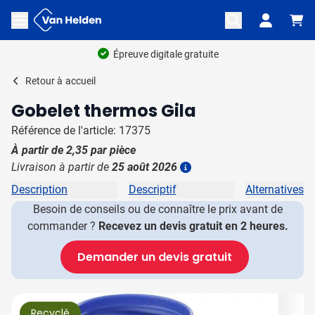
Aller au contenu
Ouvrir le menu
Épreuve digitale gratuite
Retour à
accueil
Gobelet thermos Gila
Référence de l'article: 17375
À partir de
2,35
par pièce
Livraison à partir de
25 août 2026
Plus d'information
Description
Descriptif
Alternatives
Besoin de conseils ou de connaître le prix avant de
commander ?
Recevez un devis gratuit en 2 heures.
Demander un devis gratuit
Image principale
Cliquez pour voir l'image en plein écran
Recyclé