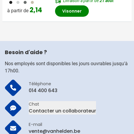
Livraison à partir de
21 août
001
112
398
357
2,14
à partir de
Visonner
Besoin d'aide ?
Nos employés sont disponibles les jours ouvrables jusqu'à
17h00.
Téléphone
014 400 643
Chat
Contacter un collaborateur
E-mail
vente@vanhelden.be