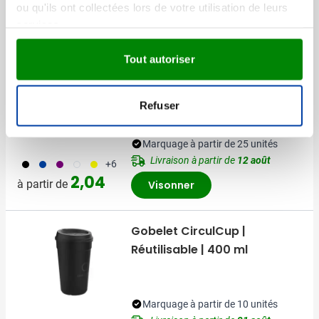
ou qu'ils ont collectées lors de votre utilisation de leurs
D'autres ont aussi regardé
services.
Tout autoriser
Recyclé
Gerecyclede RVS Drinfkles
Sable
Refuser
Marquage à partir de 25 unités
Livraison à partir de
12 août
001
023
024
002
006
+6
2,04
à partir de
Visonner
Gobelet CirculCup |
Réutilisable | 400 ml
Marquage à partir de 10 unités