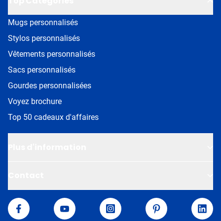
Top Catégories
Mugs personnalisés
Stylos personnalisés
Vêtements personnalisés
Sacs personnalisés
Gourdes personnalisées
Voyez brochure
Top 50 cadeaux d'affaires
Plus d'information
Contact
Van Helden
Facebook
YouTube
Instagram
Pinterest
Linke