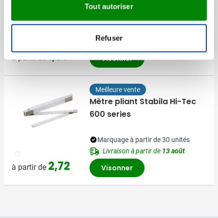
Tout autoriser
Marquage à partir de 50 unités
Refuser
Livraison à partir de
13 août
006
007
1,85
à partir de
Visonner
Meilleure vente
Mètre pliant Stabila Hi-Tec
600 series
Marquage à partir de 30 unités
Livraison à partir de
13 août
002
2,72
à partir de
Visonner