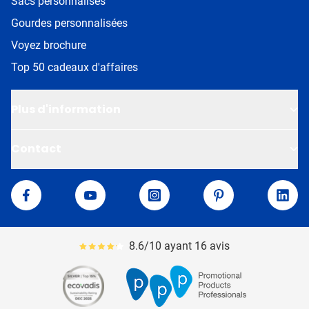
Sacs personnalisés
Gourdes personnalisées
Voyez brochure
Top 50 cadeaux d'affaires
Plus d'information
Contact
Van Helden
Facebook
YouTube
Instagram
Pinterest
Linke
8.6/10 ayant 16 avis
Le pourcentage moyen d'avis est de 86