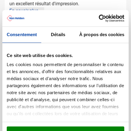
un excellent résultat d'impression.
En savoir plus
Plus d'information
Consentement
Détails
À propos des cookies
Numéro d'article
13496
Poids
145 gramme(s)
Marque
Fruit of the loom
Ce site web utilise des cookies.
Grammage
140 gr/m²
Les cookies nous permettent de personnaliser le contenu
Dimensions
72 cm x 56 cm (l x l)
et les annonces, d'offrir des fonctionnalités relatives aux
médias sociaux et d'analyser notre trafic. Nous
partageons également des informations sur l'utilisation de
notre site avec nos partenaires de médias sociaux, de
D'autres ont aussi regardé
publicité et d'analyse, qui peuvent combiner celles-ci
avec d'autres informations que vous leur avez fournies
ou qu'ils ont collectées lors de votre utilisation de leurs
Meilleure vente
services.
Gilet de sécurité