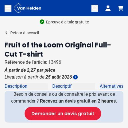
Aller au contenu
Ouvrir le menu
Épreuve digitale gratuite
Retour à
accueil
Fruit of the Loom Original Full-
Cut T-shirt
Référence de l'article: 13496
À partir de
2,27
par pièce
Livraison à partir de
25 août 2026
Plus d'information
Description
Descriptif
Alternatives
Besoin de conseils ou de connaître le prix avant de
commander ?
Recevez un devis gratuit en 2 heures.
Demander un devis gratuit