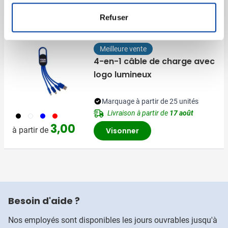
2,38
à partir de
Visonner
Refuser
Meilleure vente
4-en-1 câble de charge avec
logo lumineux
Marquage à partir de 25 unités
Livraison à partir de
17 août
001
002
005
008
3,00
à partir de
Visonner
Besoin d'aide ?
Nos employés sont disponibles les jours ouvrables jusqu'à