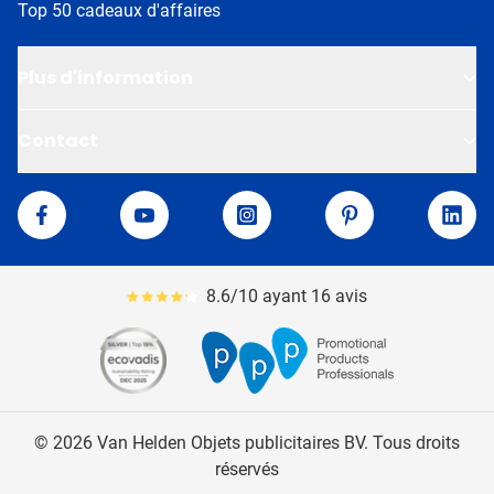
Top 50 cadeaux d'affaires
Plus d'information
Contact
Van Helden
Facebook
YouTube
Instagram
Pinterest
Linke
8.6/10 ayant 16 avis
Le pourcentage moyen d'avis est de 86
© 2026 Van Helden Objets publicitaires BV. Tous droits
réservés