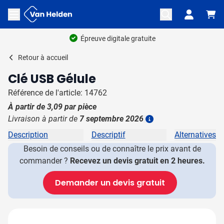
Aller au contenu
Ouvrir le menu
Épreuve digitale gratuite
Retour à
accueil
Clé USB Gélule
Référence de l'article: 14762
À partir de
3,09
par pièce
Livraison à partir de
7 septembre 2026
Plus d'information
Description
Descriptif
Alternatives
Besoin de conseils ou de connaître le prix avant de
commander ?
Recevez un devis gratuit en 2 heures.
Demander un devis gratuit
Image principale
Cliquez pour voir l'image en plein écran