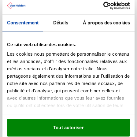
En savoir plus
Plus d'information
Consentement
Détails
À propos des cookies
Numéro d'article
14762
Poids
20 gramme(s)
Dimensions
5.5 cm (l)
Ce site web utilise des cookies.
Les cookies nous permettent de personnaliser le contenu
et les annonces, d'offrir des fonctionnalités relatives aux
médias sociaux et d'analyser notre trafic. Nous
D'autres ont aussi regardé
partageons également des informations sur l'utilisation de
notre site avec nos partenaires de médias sociaux, de
publicité et d'analyse, qui peuvent combiner celles-ci
Keyfinder FIND ME
avec d'autres informations que vous leur avez fournies
ou qu'ils ont collectées lors de votre utilisation de leurs
services.
Tout autoriser
Marquage à partir de 1 unités
Livraison à partir de
20 août
001
002