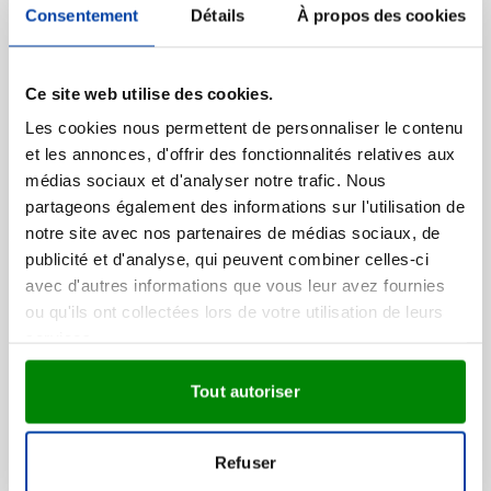
Consentement
Détails
À propos des cookies
Recyclé
Stylet bille | Aluminium
recyclé | Finition soft touch
Ce site web utilise des cookies.
Les cookies nous permettent de personnaliser le contenu
Marquage à partir de 50 unités
et les annonces, d'offrir des fonctionnalités relatives aux
Livraison à partir de
12 août
011
001
871
002
004
+1
médias sociaux et d'analyser notre trafic. Nous
0,61
à partir de
Visonner
partageons également des informations sur l'utilisation de
notre site avec nos partenaires de médias sociaux, de
publicité et d'analyse, qui peuvent combiner celles-ci
Promo
avec d'autres informations que vous leur avez fournies
Éventail en bambou Thijs
ou qu'ils ont collectées lors de votre utilisation de leurs
services.
Marquage à partir de 100 unités
Tout autoriser
Livraison à partir de
14 août
001
002
006
007
018
+2
Prix normal
Prix spécial
0,69
1,16
à partir de
Visonner
Refuser