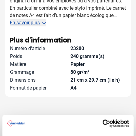
original à offrir à vos employés ou à vos partenaires.
En particulier combiné avec le stylo imprimé. Le carnet
de notes A4 est fait d’un papier blanc écologique
Eucalyptus (80 grammes) et dispose d’un fond solide
En savoir plus
de carton recyclé. En effet, vous n’offrez pas
seulement un cadeau pratique, vous œuvrez
Plus d'information
également pour la planète. Chaque carnet de notes
Numéro d'article
23280
peut être imprimé dans une couleur unie, donc
Poids
240 gramme(s)
n’hésitez pas à l’adapter à votre couleur d’entreprise.
Matière
Papier
Le carnet de notes A4 est disponible avec 25, 50 ou
Grammage
80 gr/m²
100 feuilles de papier. Egalement disponible dans les
Dimensions
21 cm x 29.7 cm (l x h)
formats
A5 (art. 23279)
et
A6 (art. 23278)
.
Format de papier
A4
D'autres ont aussi regardé