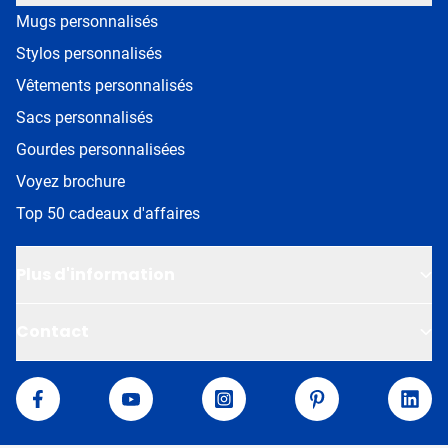
Mugs personnalisés
Stylos personnalisés
Vêtements personnalisés
Sacs personnalisés
Gourdes personnalisées
Voyez brochure
Top 50 cadeaux d'affaires
Plus d'information
Contact
Van Helden
Facebook
YouTube
Instagram
Pinterest
Linke