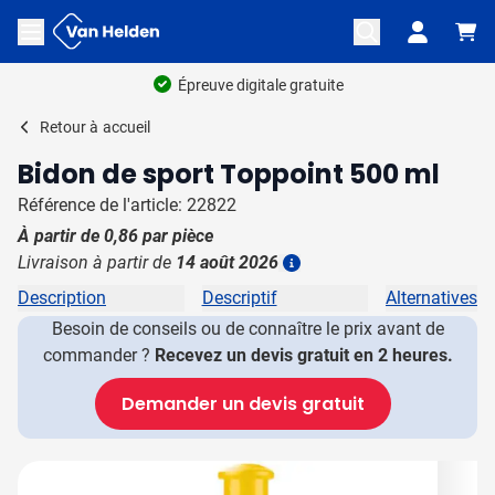
Aller au contenu
Ouvrir le menu
Épreuve digitale gratuite
Retour à
accueil
Bidon de sport Toppoint 500 ml
Référence de l'article: 22822
À partir de
0,86
par pièce
Livraison à partir de
14 août 2026
Plus d'information
Description
Descriptif
Alternatives
Besoin de conseils ou de connaître le prix avant de
commander ?
Recevez un devis gratuit en 2 heures.
Demander un devis gratuit
Image principale
Cliquez pour voir l'image en plein écran