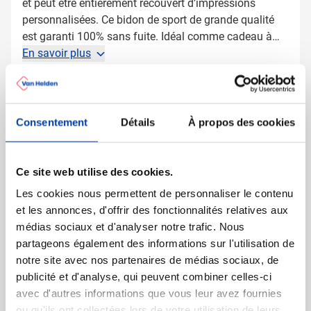
et peut être entièrement recouvert d’impressions
personnalisées. Ce bidon de sport de grande qualité
est garanti 100% sans fuite. Idéal comme cadeau à
distribuer dans les salles de sport ou durant un
En savoir plus
événement sportif. Le bidon de sport Toppoint a une
contenance de 500 ml et ne contient pas de bisphénol-
Plus d'information
A. Aussi disponible avec un contenance de 750 ml
Numéro d'article
22822
(art. 22823)
.
Consentement
Détails
À propos des cookies
Poids
79 gramme(s)
Marque
TopActive
Capacité
500 ml
Ce site web utilise des cookies.
Matière
PEBD, PP
Les cookies nous permettent de personnaliser le contenu
Dimensions
0 cm x 0 cm x 17.8 cm (l
et les annonces, d'offrir des fonctionnalités relatives aux
x l x h)
médias sociaux et d'analyser notre trafic. Nous
Diamètre
7.3 cm
partageons également des informations sur l'utilisation de
notre site avec nos partenaires de médias sociaux, de
publicité et d'analyse, qui peuvent combiner celles-ci
avec d'autres informations que vous leur avez fournies
ou qu'ils ont collectées lors de votre utilisation de leurs