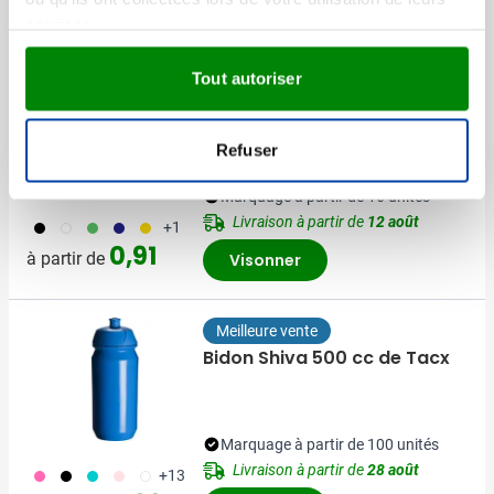
D'autres ont aussi regardé
services.
Tout autoriser
Meilleure vente
Bidon de sport Grip
Refuser
Marquage à partir de 16 unités
Livraison à partir de
12 août
001
002
004
005
006
+1
0,91
à partir de
Visonner
Meilleure vente
Bidon Shiva 500 cc de Tacx
Marquage à partir de 100 unités
Livraison à partir de
28 août
490
001
343
442
970
+13