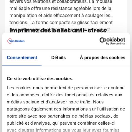
envers vos relations et collaborateurs. La mousse
malléable offre une résistance agréable lors de la
manipulation et aide efficacement à soulager les
tensions. La forme compacte se glisse facilement
Imprimez des balles anti-stress
dans n'importe quel tiroir de bureau ou sac et est
toujours à portée de main lorsqu'un moment de
avec votre logo
détente est souhaité. La forme universelle de cœur
correspond à divers objectifs tels que remerciements,
Chez Eurogifts, vous pouvez personnaliser ces balles
Consentement
Détails
À propos des cookies
actions de bien-être ou campagnes de santé.
anti-stress avec votre logo d'entreprise ou message
publicitaire. Avec près de 50 ans d'expérience dans
l'impression de cadeaux d'affaires, nous garantissons
Ce site web utilise des cookies.
une finition de qualité qui reflète votre
Les cookies nous permettent de personnaliser le contenu
professionnalisme. Veuillez noter qu'avec les balles
et les annonces, d'offrir des fonctionnalités relatives aux
Demandez un exemple numérique
anti-stress, de petites variations peuvent survenir en
médias sociaux et d'analyser notre trafic. Nous
termes de densité, couleur, dimensions et poids, ce qui
partageons également des informations sur l'utilisation de
peut affecter la précision et l'uniformité de
Vous souhaitez voir comment votre logo apparaît sur
notre site avec nos partenaires de médias sociaux, de
l'impression. Vos balles anti-stress imprimées sont
cette balle anti-stress pratique ? Demandez alors un
publicité et d'analyse, qui peuvent combiner celles-ci
livrées rapidement à des prix compétitifs.
exemple numérique gratuit chez Eurogifts. Contactez-
avec d'autres informations que vous leur avez fournies