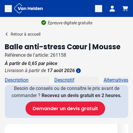
Aller au contenu
Ouvrir le menu
Épreuve digitale gratuite
Retour à
accueil
Balle anti-stress Cœur | Mousse
Référence de l'article: 261158
À partir de
0,65
par pièce
Livraison à partir de
17 août 2026
Plus d'information
Description
Descriptif
Alternatives
Besoin de conseils ou de connaître le prix avant de
commander ?
Recevez un devis gratuit en 2 heures.
Demander un devis gratuit
Image principale
Cliquez pour voir l'image en plein écran