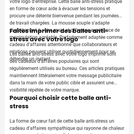
votre logo d'entreprise. Cette balle anti-stress pratique
en forme de cœur aide à évacuer les tensions et
procure une détente bienvenue pendant les journées
de travail chargées. La mousse souple s'adapte
Faites imprimer des balles anti-
parfaitement à votre main et offre une expérience de
manipulation agréable. Parfaitement adaptée comme
stress avec votre logo
cadeau d'affaires attentionné que collaborateurs et
relations peuvent utiliser quotidiennement pour se
Les balles anti-stress avec votre logo imprimé sont
détendre un instant.
des cadeaux d'affaires populaires qui sont
régulièrement utilisés au bureau. Ces articles pratiques
maintiennent littéralement votre message publicitaire
dans la main de votre public cible et assurent une
visibilité répétée de votre marque.
Pourquoi choisir cette balle anti-
stress
La forme de cœur fait de cette balle anti-stress un
cadeau d'affaires sympathique qui rayonne de chaleur