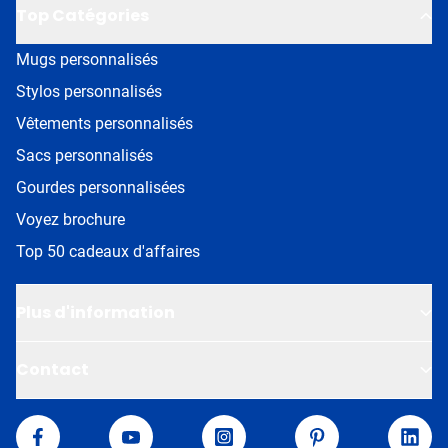
Top Catégories
Mugs personnalisés
Stylos personnalisés
Vêtements personnalisés
Sacs personnalisés
Gourdes personnalisées
Voyez brochure
Top 50 cadeaux d'affaires
Plus d'information
Contact
Van Helden
Facebook
YouTube
Instagram
Pinterest
Linke