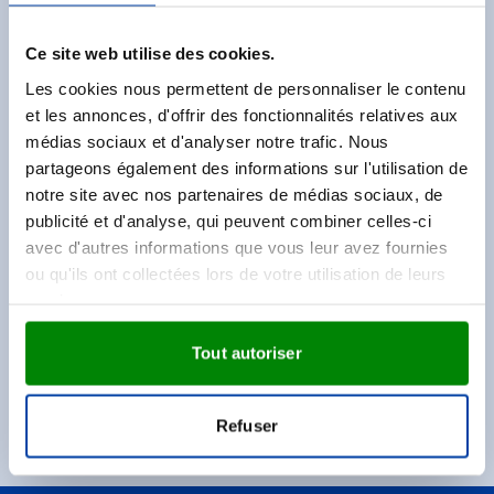
vente@vanhelden.be
Ce site web utilise des cookies.
FAQ
Les cookies nous permettent de personnaliser le contenu
Voir les questions fréquentes
et les annonces, d'offrir des fonctionnalités relatives aux
médias sociaux et d'analyser notre trafic. Nous
Ne manquez aucune offre !
partageons également des informations sur l'utilisation de
notre site avec nos partenaires de médias sociaux, de
Inscrivez-vous à notre newsletter.
publicité et d'analyse, qui peuvent combiner celles-ci
avec d'autres informations que vous leur avez fournies
Saisissez votre email
Inscrivez
ou qu'ils ont collectées lors de votre utilisation de leurs
services.
Ce formulaire est protégé par reCAPTCHA. Les
règles de
Tout autoriser
confidentialité
et les
conditions d' utilisation
de
Google
s'appliquent.
Une réduction de 25 € sur votre commande
Soyez toujours les premiers à découvrir les
Refuser
informations