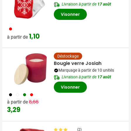
Livraison à partir de
17 août
Visonner
008
1,10
à partir de
Déstockage
Bougie verre Josiah
Marquage à partir de 10 unités
Livraison à partir de
17 août
Visonner
001
002
004
008
Prix normal
Prix spécial
8,66
à partir de
3,29
(2)