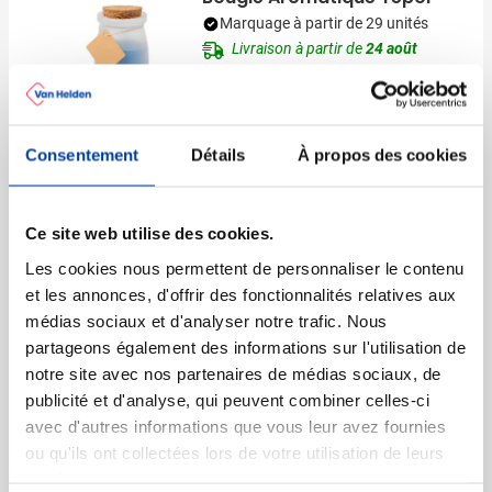
Marquage à partir de 29 unités
Livraison à partir de
24 août
Visonner
002
005
008
Consentement
Détails
À propos des cookies
1,45
à partir de
Ce site web utilise des cookies.
Balle antistress Père Noël
Les cookies nous permettent de personnaliser le contenu
Marquage à partir de 125 unités
et les annonces, d'offrir des fonctionnalités relatives aux
Livraison à partir de
18 août
médias sociaux et d'analyser notre trafic. Nous
Visonner
partageons également des informations sur l'utilisation de
notre site avec nos partenaires de médias sociaux, de
008
publicité et d'analyse, qui peuvent combiner celles-ci
0,87
à partir de
avec d'autres informations que vous leur avez fournies
ou qu'ils ont collectées lors de votre utilisation de leurs
services.
Photophore Arbre de Noël