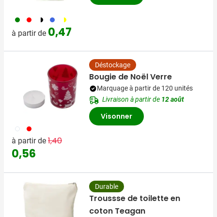
004
008
040
948
096
0,47
à partir de
Déstockage
Bougie de Noël Verre
Marquage à partir de 120 unités
Livraison à partir de
12 août
Visonner
002
008
Prix normal
Prix spécial
1,40
à partir de
0,56
Durable
Troussse de toilette en
coton Teagan