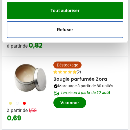
Marquage à partir de 100 unités
Tout autoriser
Livraison à partir de
18 août
Visonner
Refuser
008
031
032
0,82
à partir de
Déstockage
(2)
Bougie parfumée Zora
Marquage à partir de 80 unités
Livraison à partir de
17 août
Visonner
013
002
008
Prix normal
Prix spécial
1,52
à partir de
0,69