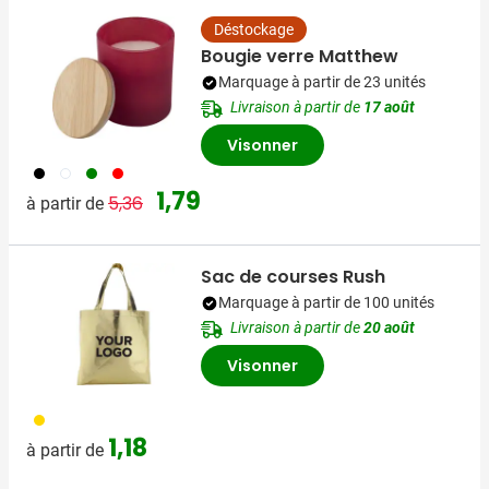
Déstockage
Bougie verre Matthew
Marquage à partir de 23 unités
Livraison à partir de
17 août
Visonner
001
002
004
008
Prix normal
Prix spécial
1,79
5,36
à partir de
Sac de courses Rush
Marquage à partir de 100 unités
Livraison à partir de
20 août
Visonner
031
1,18
à partir de