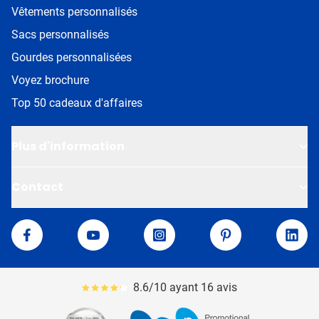
Vêtements personnalisés
Sacs personnalisés
Gourdes personnalisées
Voyez brochure
Top 50 cadeaux d'affaires
Plus d'information
Contact
Van Helden
Facebook
YouTube
Instagram
Pinterest
Linke
8.6/10 ayant 16 avis
Le pourcentage moyen d'avis est de 86