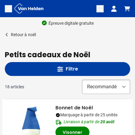
Aller au contenu
Ouvrir le menu
60 ans d'expérience
Retour à
noël
Petits cadeaux de Noël
Filtre
18
articles
Bonnet de Noël
Marquage à partir de 25 unités
Livraison à partir de
20 août
Visonner