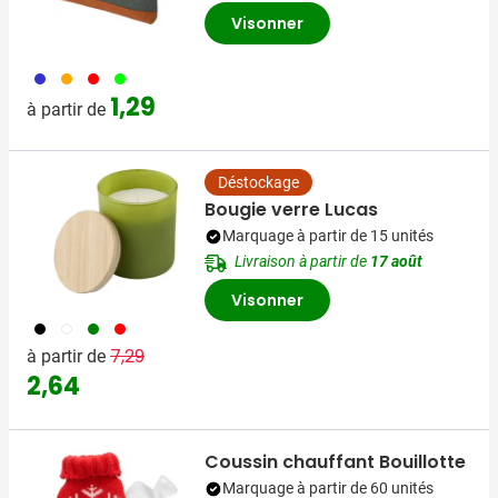
Visonner
023
007
008
019
1,29
à partir de
Déstockage
Bougie verre Lucas
Marquage à partir de 15 unités
Livraison à partir de
17 août
Visonner
001
002
004
008
Prix normal
Prix spécial
7,29
à partir de
2,64
Coussin chauffant Bouillotte
Marquage à partir de 60 unités