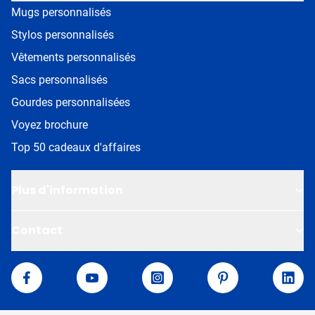
Mugs personnalisés
Stylos personnalisés
Vêtements personnalisés
Sacs personnalisés
Gourdes personnalisées
Voyez brochure
Top 50 cadeaux d'affaires
Plus d'information
Contact
Van Helden
Facebook
YouTube
Instagram
Pinterest
Linke