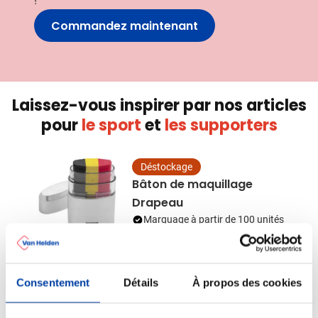
!
Commandez maintenant
Laissez-vous inspirer par nos articles
pour
le sport
et
les supporters
Déstockage
Bâton de maquillage
Drapeau
Marquage à partir de 100 unités
Livraison à partir de
14 août
044
Visonner
Prix normal
Prix spécial
1,49
à partir de
Consentement
Détails
À propos des cookies
0,47