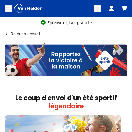
Aller au contenu
Ouvrir le menu
Épreuve digitale gratuite
Retour à
accueil
Le coup d'envoi d'un été sportif
légendaire