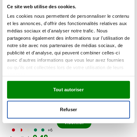
Ce site web utilise des cookies.
Les cookies nous permettent de personnaliser le contenu
60 offres
Promo Sifflet avec cordon
et les annonces, d'offrir des fonctionnalités relatives aux
médias sociaux et d'analyser notre trafic. Nous
tour de cou
partageons également des informations sur l'utilisation de
Marquage à partir de 480 unités
notre site avec nos partenaires de médias sociaux, de
Livraison à partir de
14 août
publicité et d'analyse, qui peuvent combiner celles-ci
002
004
005
006
007
Visonner
+1
avec d'autres informations que vous leur avez fournies
0,12
à partir de
ou qu'ils ont collectées lors de votre utilisation de leurs
services.
Lunettes de Supporter Flag
Tout autoriser
Fun
Marquage à partir de 1 unités
Refuser
Livraison à partir de
19 août
Visonner
297
188
012
908
004
+6