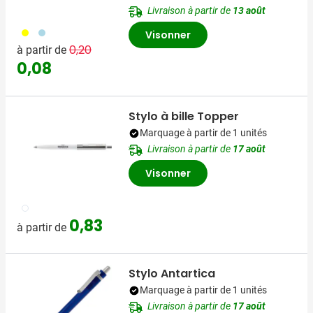
Livraison à partir de
13 août
006
018
Visonner
Prix normal
Prix spécial
0,20
à partir de
0,08
Stylo à bille Topper
Marquage à partir de 1 unités
Livraison à partir de
17 août
Visonner
002
0,83
à partir de
Stylo Antartica
Marquage à partir de 1 unités
Livraison à partir de
17 août