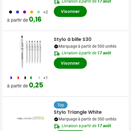
Livraison à partir de
17 août
Visonner
001
023
024
007
029
+2
0,16
à partir de
Stylo à bille S30
Marquage à partir de 500 unités
Livraison à partir de
17 août
Visonner
187
188
169
224
974
+1
0,25
à partir de
Top
Stylo Triangle White
Marquage à partir de 300 unités
Livraison à partir de
17 août