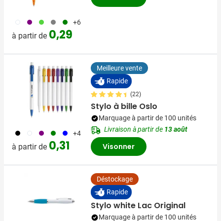
002
024
530
003
004
+6
0,29
à partir de
Meilleure vente
Rapide
(22)
Stylo à bille Oslo
Marquage à partir de 100 unités
Livraison à partir de
13 août
001
002
024
004
005
+4
0,31
Visonner
à partir de
Déstockage
Rapide
Stylo white Lac Original
Marquage à partir de 100 unités