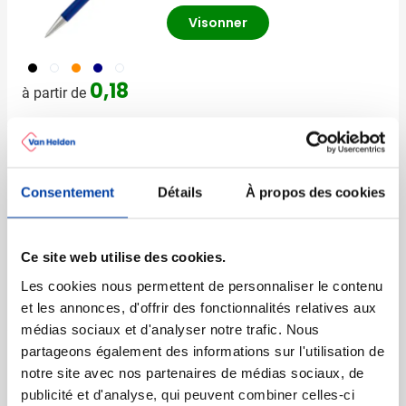
Visonner
001
002
421
500
501
0,18
à partir de
(2)
Stylo à bille Ducal
Consentement
Détails
À propos des cookies
Marquage à partir de 250 unités
Livraison à partir de
17 août
Visonner
Ce site web utilise des cookies.
001
024
002
005
006
+4
Les cookies nous permettent de personnaliser le contenu
0,29
à partir de
et les annonces, d'offrir des fonctionnalités relatives aux
médias sociaux et d'analyser notre trafic. Nous
partageons également des informations sur l'utilisation de
Recyclé
notre site avec nos partenaires de médias sociaux, de
Stylo à bille Carton
publicité et d'analyse, qui peuvent combiner celles-ci
Marquage à partir de 400 unités