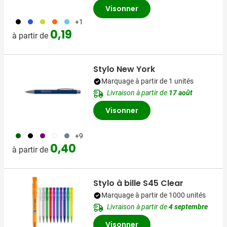
Visonner
001
005
029
007
018
+1
0,19
à partir de
Stylo New York
Marquage à partir de 1 unités
Livraison à partir de
17 août
Visonner
060
001
024
002
003
+9
0,40
à partir de
Stylo à bille S45 Clear
Marquage à partir de 1000 unités
Livraison à partir de
4 septembre
Visonner