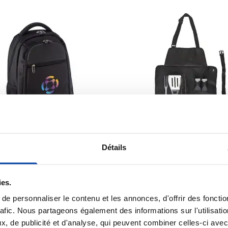
Détails
001
 dos pour ordinateur
Ensemble BBQ dans u
ble
tablier
ies.
(2)
e personnaliser le contenu et les annonces, d'offrir des fonctio
16,52
12,18
 de
à partir de
rafic. Nous partageons également des informations sur l'utilisati
, de publicité et d'analyse, qui peuvent combiner celles-ci avec
ge à partir de 5 unités
Marquage à partir de 6 unités