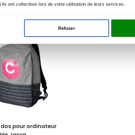
aison à partir de
19 août
Livraison à partir de
19 août
ils ont collectées lors de votre utilisation de leurs services.
Voir le produit
Voir le produit
Refuser
kage
 dos pour ordinateur
ble Jason