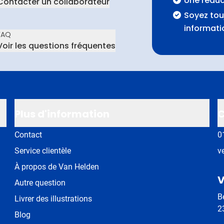
Une rédu
Contacter un collaborateur
Soyez tou
informati
FAQ
Voir les questions fréquentes
Plus d'information
C
Contact
0
Service clientèle
v
À propos de Van Helden
V
Autre question
B
Livrer des illustrations
2
Blog