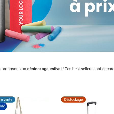
 pour la catégorie Maison et bien-être
pour la catégorie Repas et art de la table
 pour la catégorie Jouets
 pour la catégorie Vêtements
 pour la catégorie Durable
 pour la catégorie Inspiration
 pour la catégorie Actions et autre
us proposons un
déstockage estival !
Ces best-sellers sont encor
re vente
Déstockage
ide