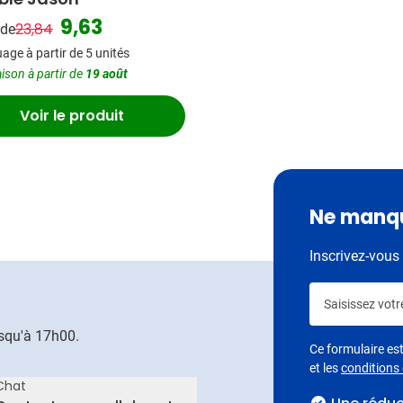
9,63
23,84
 de
Prix normal
Prix spécial
ge à partir de 5 unités
aison à partir de
19 août
Voir le produit
Ne manqu
Inscrivez-vous 
Saisissez votr
usqu'à 17h00.
Ce formulaire e
et les
conditions d
Chat