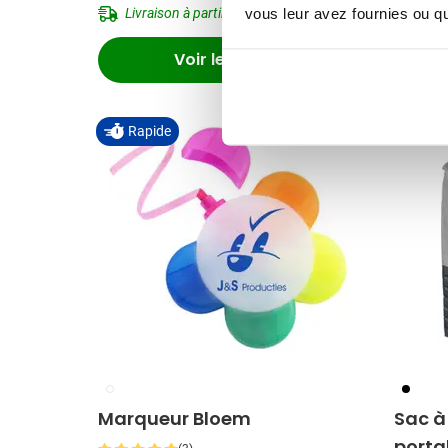
Livraison à partir de
18 août
Livr
vous leur avez fournies ou qu'
Voir le produit
Déstoc
Rapide
009
001
Marqueur Bloem
Sac à
porta