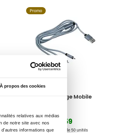
Promo
À propos des cookies
023
001
008
032
n
Câble de charge Mobile
nnalités relatives aux médias
1,59
2,66
à partir de
on de notre site avec nos
Prix normal
Prix spécial
 d'autres informations que
Marquage à partir de 50 unités