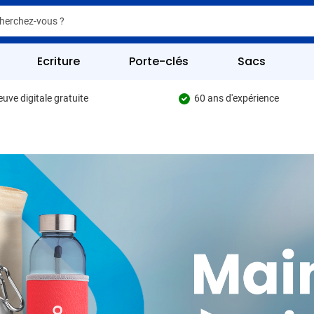
er
er
Ecriture
Porte-clés
Sacs
uve digitale gratuite
60 ans d'expérience
pour la catégorie Écriture
 pour la catégorie Fournitures de bureau
 pour la catégorie Boissons
 pour la catégorie Goodies
 pour la catégorie Multimédia
 pour la catégorie Sacs
 pour la catégorie Outils & Sécurité
pour la catégorie Articles de loisirs