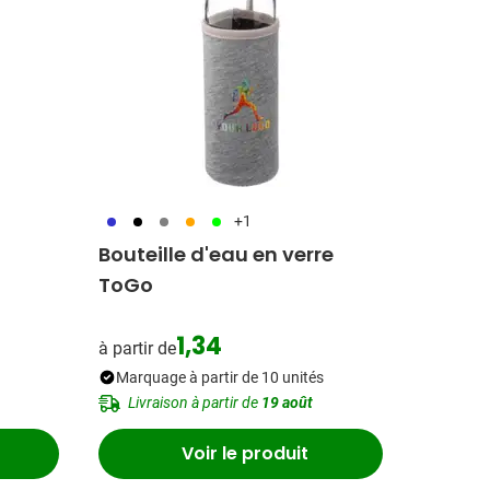
023
001
003
007
019
+1
Bouteille d'eau en verre
ToGo
1,34
à partir de
ial
Marquage à partir de 10 unités
Livraison à partir de
19 août
Voir le produit