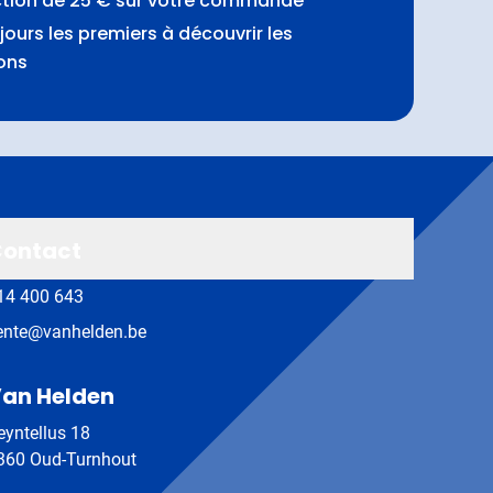
ction de 25 € sur votre commande
jours les premiers à découvrir les
ons
ontact
14 400 643
ente@vanhelden.be
an Helden
eyntellus 18
360 Oud-Turnhout