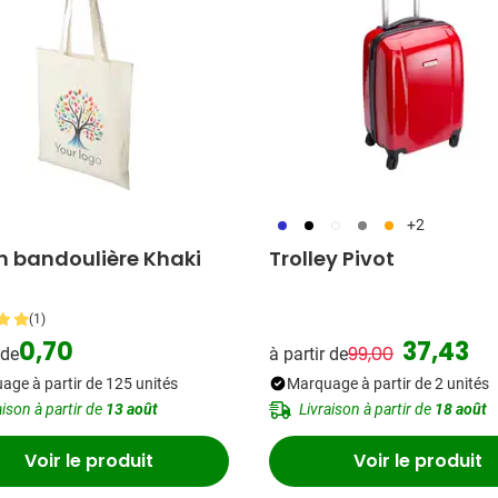
023
001
002
003
007
+2
n bandoulière Khaki
Trolley Pivot
(1)
0,70
37,43
99,00
 de
à partir de
Prix normal
Prix spéc
age à partir de 125 unités
Marquage à partir de 2 unités
aison à partir de
13 août
Livraison à partir de
18 août
Voir le produit
Voir le produit