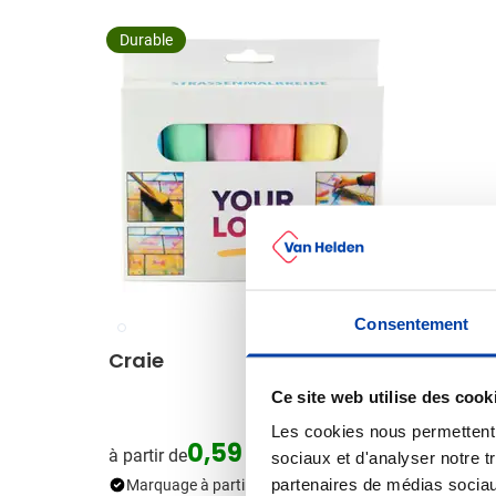
Durable
Consentement
009
001
Craie
Sac à
porta
Ce site web utilise des cook
Les cookies nous permettent d
0,59
à partir de
à partir
sociaux et d'analyser notre t
partenaires de médias sociaux
Marquage à partir de 144 unités
Marqua