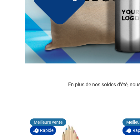
Maison et bien-être
Afficher le sous-menu
Repas et art de la table
Afficher le sous-menu 
Jouets
Afficher le sous-menu
Vêtements
Afficher le sous-menu
Durable
Afficher le sous-menu
Inspiration
Afficher le sous-menu
Actions et autre
Afficher le sous-menu
En plus de nos soldes d’été, no
Meilleure vente
Meilleu
Rapide
Rap