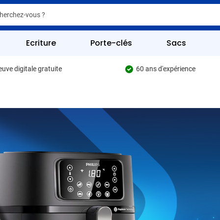
er
er
Ecriture
Porte-clés
Sacs
uve digitale gratuite
60 ans d'expérience
pour la catégorie Écriture
 pour la catégorie Fournitures de bureau
 pour la catégorie Boissons
 pour la catégorie Goodies
 pour la catégorie Multimédia
 pour la catégorie Sacs
 pour la catégorie Outils & Sécurité
pour la catégorie Articles de loisirs