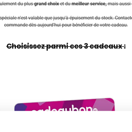
eulement du plus
grand choix
et du
meilleur service,
mais aussi d
 spéciale n'est valable que jusqu'à épuisement du stock. Contact
commande dès aujourd'hui pour bénéficier de votre cadeau.
Choisissez parmi ces 3 cadeaux :