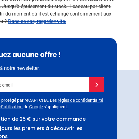
 Jusqu'à épuisement du stock. 1 cadeau par client.
artir du moment où il est échangé conformément aux
au ?
Dans ce cas, regardez vite.
ez aucune offre !
à notre newsletter.
e email
Inscrivez-vous à notre 
st protégé par reCAPTCHA. Les
règles de confidentialité
' utilisation
de
Google
s'appliquent.
ction de 25 € sur votre commande
jours les premiers à découvrir les
ons