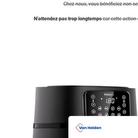
Chez nous, vous bénéficiez non s
N'attendez pas trop longtemps
car cette action