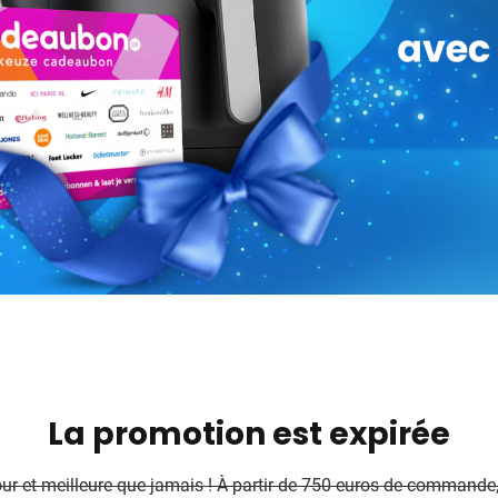
 pour la catégorie Maison et bien-être
pour la catégorie Repas et art de la table
 pour la catégorie Jouets
 pour la catégorie Vêtements
 pour la catégorie Durable
 pour la catégorie Inspiration
 pour la catégorie Actions et autre
La promotion est expirée
our et meilleure que jamais ! À partir de 750 euros de commande