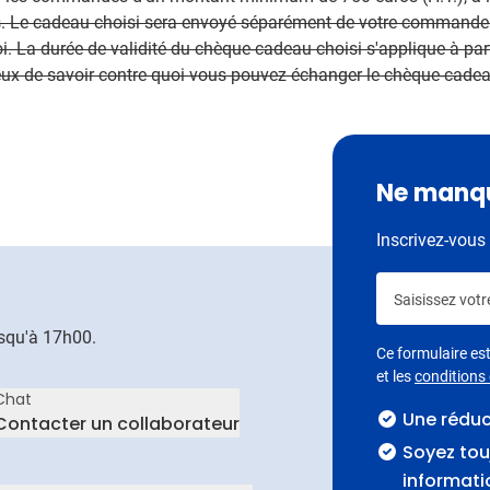
s. Le cadeau choisi sera envoyé séparément de votre commande.
i. La durée de validité du chèque-cadeau choisi s'applique à p
ieux de savoir contre quoi vous pouvez échanger le chèque-cade
Ne manqu
Inscrivez-vous 
Saisissez votr
usqu'à 17h00.
Ce formulaire e
et les
conditions d
Chat
Une rédu
Contacter un collaborateur
Soyez tou
informati