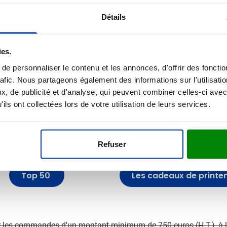
Détails
ies.
e personnaliser le contenu et les annonces, d'offrir des fonctio
rafic. Nous partageons également des informations sur l'utilisati
, de publicité et d'analyse, qui peuvent combiner celles-ci avec
ils ont collectées lors de votre utilisation de leurs services.
e l'inspiration pour votre commande
Refuser
Top 50
Les cadeaux de print
ur les commandes d'un montant minimum de 750 euros (H.T.), à 