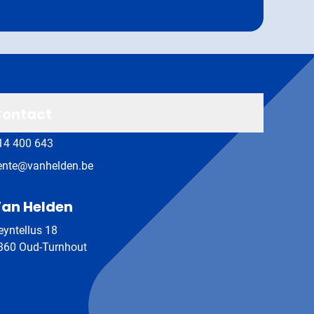
ontact
14 400 643
ente@vanhelden.be
an Helden
eyntellus 18
360 Oud-Turnhout