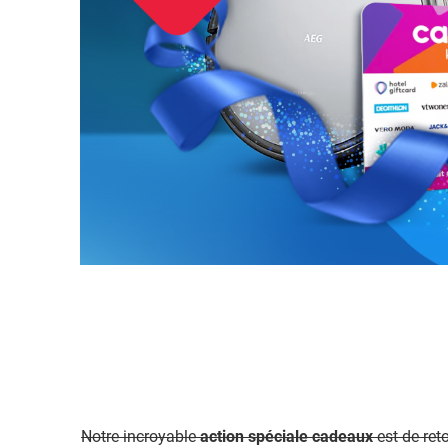
Maison et bien-être
Afficher le sous-menu
Repas et art de la table
Afficher le sous-menu 
Jouets
Afficher le sous-menu
Vêtements
Afficher le sous-menu
Durable
Afficher le sous-menu
Inspiration
Afficher le sous-menu
Actions et autre
Afficher le sous-menu
Notre incroyable
action spéciale cadeaux
est de ret