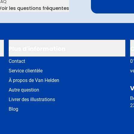
FAQ
Voir les questions fréquentes
Plus d'information
C
Contact
0
Service clientèle
v
À propos de Van Helden
V
Autre question
B
Livrer des illustrations
2
Blog